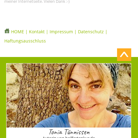
meiner Internetseite. Vielen Dank :-)
HOME
|
Kontakt
|
Impressum
|
Datenschutz
|
Haftungsausschluss
Tonia Tünnissen
Autorin von heilfastenkur.de