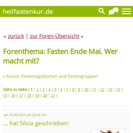
«
zurück
|
zur Foren-Übersicht
»
Forenthema: Fasten Ende Mai. Wer
macht mit?
»
Forum: Fastentagebücher und Fastengruppen
Gehe zu Seite:
(
1
|
2
|
3
|
4
|
5
|
6
|
7
|
8
|
9
|
10
|
11
|
12
|
13
|
14
|
15
|
16
|
17
|
18
|
19
|
20
|
21
)
am 16.05.2022 um 23:24 Uhr
... hat Silvia geschrieben: