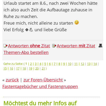
Urlaub startet am 8.6., nach zwei Wochen hätte
ich also auch Zeit die Aufbautage zuhause in
Ruhe zu machen.
Freue mich, nicht alleine zu starten
Viel Erfolg 🍀💪 und liebe Grüße
Antworten
ohne
Zitat
Antworten
mit
Zitat
Themen-Abo bestellen
Gehe zu Seite: (
1
|
2
|
3
|
4
|
5
|
6
|
7
|
8
|
9
|
10
|
11
|
12
|
13
|
14
|
15
|
16
|
17
|
18
|
19
|
20
|
21
)
«
zurück
|
zur Foren-Übersicht
»
Fastentagebücher und Fastengruppen
Möchtest du mehr Infos auf