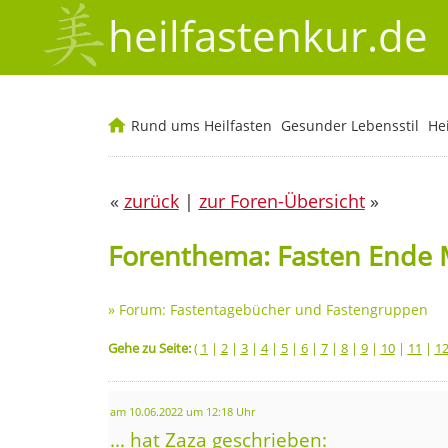
heilfastenkur.de
Rund ums Heilfasten
Gesunder Lebensstil
He
«
zurück
|
zur Foren-Übersicht
»
Forenthema: Fasten Ende 
»
Forum: Fastentagebücher und Fastengruppen
Gehe zu Seite:
(
1
|
2
|
3
|
4
|
5
|
6
|
7
|
8
|
9
|
10
|
11
|
1
am 10.06.2022 um 12:18 Uhr
... hat Zaza geschrieben: