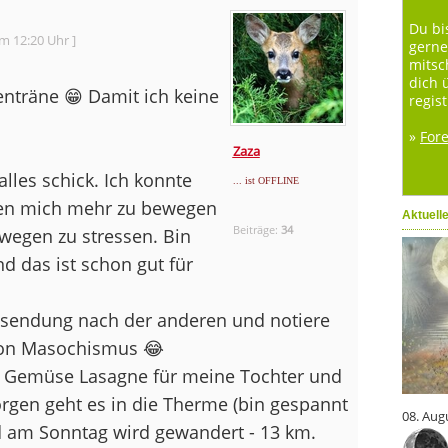
Du bi
m 12:20 Uhr ]
gerne
mitsc
dich 
enträne 😁 Damit ich keine
regist
»
For
Zaza
alles schick. Ich konnte
... ist OFFLINE
ren mich mehr zu bewegen
Aktuell
Beiträge:
34
wegen zu stressen. Bin
nd das ist schon gut für
hsendung nach der anderen und notiere
 von Masochismus 😂
 Gemüse Lasagne für meine Tochter und
gen geht es in die Therme (bin gespannt
08. Aug
d am Sonntag wird gewandert - 13 km.