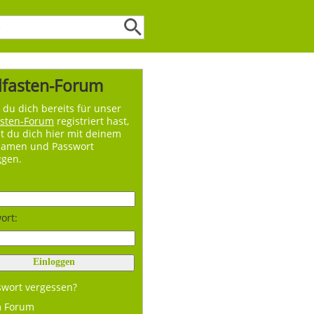
lfasten-Forum
du dich bereits für unser
asten-Forum
registriert hast,
t du dich hier mit deinem
namen und Passwort
ggen.
ort:
swort vergessen?
m Forum