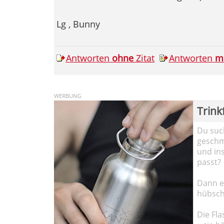
Lg , Bunny
Antworten
ohne
Zitat
Antworten
m
Trink
Du such
geschma
und in
passt?
Dann em
hübsch
Die Fla