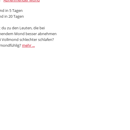
Abnehmender Mond
d in 5 Tagen
d in 20 Tagen
 du zu den Leuten, die bei
endem Mond besser abnehmen
i Vollmond schlechter schlafen?
 mondfühlig?
mehr ...