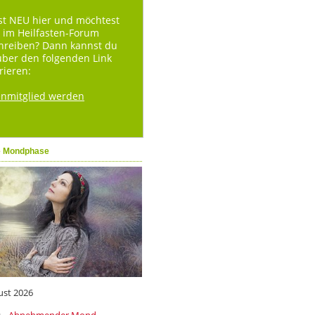
st NEU hier und möchtest
 im Heilfasten-Forum
hreiben? Dann kannst du
über den folgenden Link
rieren:
enmitglied werden
e Mondphase
ust 2026