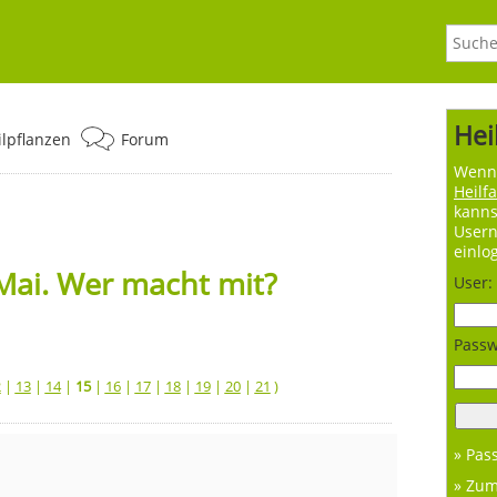
Hei
ilpflanzen
Forum
Wenn 
Heilf
kanns
User
einlo
Mai. Wer macht mit?
User:
Passw
2
|
13
|
14
|
15
|
16
|
17
|
18
|
19
|
20
|
21
)
» Pas
» Zu