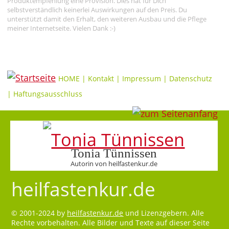
Produktempfehlung eine Provision. Dies hat für Dich
selbstverständlich keinerlei Auswirkungen auf den Preis. Du
unterstützt damit den Erhalt, den weiteren Ausbau und die Pflege
meiner Internetseite. Vielen Dank :-)
HOME
|
Kontakt
|
Impressum
|
Datenschutz
|
Haftungsausschluss
Tonia Tünnissen
Autorin von heilfastenkur.de
heilfastenkur.de
© 2001-2024 by
heilfastenkur.de
und Lizenzgebern. Alle
Rechte vorbehalten. Alle Bilder und Texte auf dieser Seite