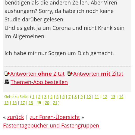
benötigen als die anderen Zellen. Aber Viren
aushungern? Sorry, da habe ich noch keine
Studie darüber gelesen.
Und es geht ja um Corona und nicht Krank sein
im Allgemeinen.
Ich habe mir nur Sorgen um Dich gemacht.
Antworten
ohne
Zitat
Antworten
mit
Zitat
Themen-Abo bestellen
Gehe zu Seite: (
1
|
2
|
3
|
4
|
5
|
6
|
7
|
8
|
9
|
10
|
11
|
12
|
13
|
14
|
15
|
16
|
17
|
18
|
19
|
20
|
21
)
«
zurück
|
zur Foren-Übersicht
»
Fastentagebücher und Fastengruppen