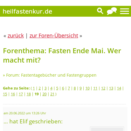
«
zurück
|
zur Foren-Übersicht
»
Forenthema: Fasten Ende Mai. Wer
macht mit?
»
Forum: Fastentagebücher und Fastengruppen
Gehe zu Seite:
(
1
|
2
|
3
|
4
|
5
|
6
|
7
|
8
|
9
|
10
|
11
|
12
|
13
|
14
|
15
|
16
|
17
|
18
|
19
|
20
|
21
)
am 20.06.2022 um 13:26 Uhr
... hat Elif geschrieben: