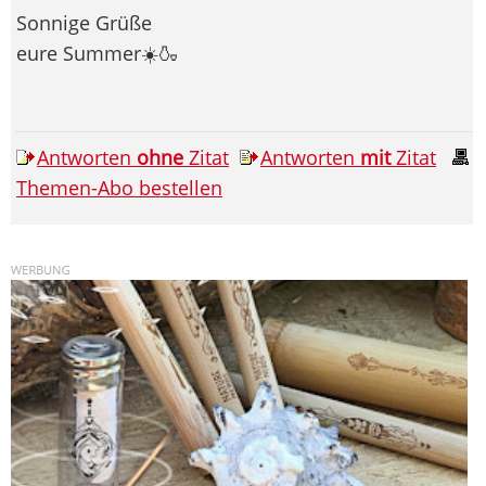
Sonnige Grüße
eure Summer☀️🍶
Antworten
ohne
Zitat
Antworten
mit
Zitat
Themen-Abo bestellen