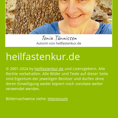
Tonia Tünnissen
Autorin von heilfastenkur.de
heilfastenkur.de
© 2001-2024 by
heilfastenkur.de
und Lizenzgebern. Alle
Rechte vorbehalten. Alle Bilder und Texte auf dieser Seite
sind Eigentum der jeweiligen Besitzer und dürfen ohne
deren Einwilligung weder kopiert noch sonstwie weiter
verwendet werden.
Bildernachweise siehe:
Impressum