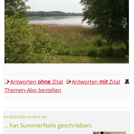
Antworten
ohne
Zitat
Antworten
mit
Zitat
Themen-Abo bestellen
am 03.07.2022 um 08:31 Uhr
... hat SummerNails geschrieben: