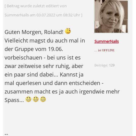
[ Beitrag wurde zuletzt editiert von
SummerNails am 03.07.2022 um 08:32 Uhr ]
Guten Morgen, Roland!
Vielleicht magst du auch mal in
SummerNails
der Gruppe vom 19.06.
... ist OFFLINE
vorbeischauen - bei uns ist es
zwar zeitweise sehr ruhig, aber
Beiträge:
129
ein paar sind dabei... Kannst ja
mal querlesen und dann entscheiden -
zusammen macht es ja auch irgendwie mehr
Spass...
--