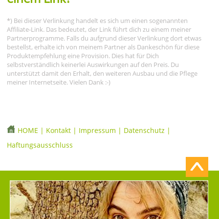
*) Bei dieser Verlinkung handelt es sich um einen sogenannten
Affiliate-Link. Das bedeutet, der Link führt dich zu einem meiner
Partnerprogramme. Falls du aufgrund dieser Verlinkung dort etwas
bestellst, erhalte ich von meinem Partner als Dankeschön für diese
Produktempfehlung eine Provision. Dies hat für Dich
selbstverständlich keinerlei Auswirkungen auf den Preis. Du
unterstützt damit den Erhalt, den weiteren Ausbau und die Pflege
meiner Internetseite. Vielen Dank :-)
HOME
|
Kontakt
|
Impressum
|
Datenschutz
|
Haftungsausschluss