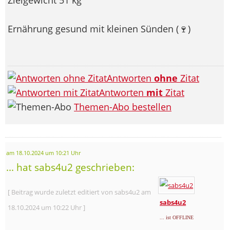
Ernährung gesund mit kleinen Sünden (🍷
)
Antworten
ohne
Zitat
Antworten
mit
Zitat
Themen-Abo bestellen
am 18.10.2024 um 10:21 Uhr
... hat sabs4u2 geschrieben:
[ Beitrag wurde zuletzt editiert von sabs4u2 am
sabs4u2
18.10.2024 um 10:22 Uhr ]
... ist OFFLINE