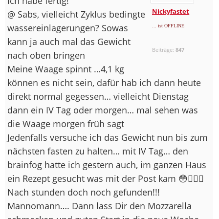
Ich habe fertig!
Nickyfastet
@ Sabs, vielleicht Zyklus bedingte
wassereinlagerungen? Sowas
... ist OFFLINE
kann ja auch mal das Gewicht
Beiträge:
847
nach oben bringen
Meine Waage spinnt …4,1 kg
können es nicht sein, dafür hab ich dann heute
direkt normal gegessen… vielleicht Dienstag
dann ein IV Tag oder morgen… mal sehen was
die Waage morgen früh sagt
Jedenfalls versuche ich das Gewicht nun bis zum
nächsten fasten zu halten… mit IV Tag… den
brainfog hatte ich gestern auch, im ganzen Haus
ein Rezept gesucht was mit der Post kam 😳🤦🏽‍♀️
Nach stunden doch noch gefunden!!!
Mannomann…. Dann lass Dir den Mozzarella