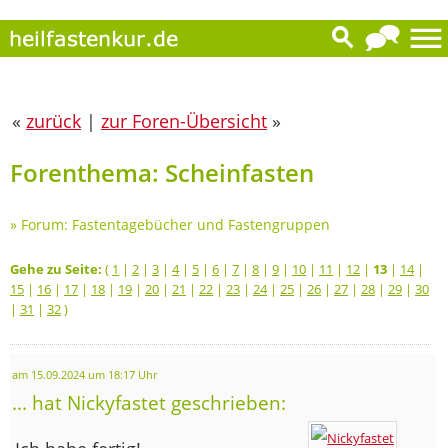
«
zurück
|
zur Foren-Übersicht
»
Forenthema: Scheinfasten
»
Forum: Fastentagebücher und Fastengruppen
Gehe zu Seite:
(
1
|
2
|
3
|
4
|
5
|
6
|
7
|
8
|
9
|
10
|
11
|
12
|
13
|
14
|
15
|
16
|
17
|
18
|
19
|
20
|
21
|
22
|
23
|
24
|
25
|
26
|
27
|
28
|
29
|
30
|
31
|
32
)
am 15.09.2024 um 18:17 Uhr
... hat Nickyfastet geschrieben: