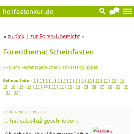
«
zurück
|
zur Foren-Übersicht
»
Forenthema: Scheinfasten
»
Forum: Fastentagebücher und Fastengruppen
Gehe zu Seite:
(
1
|
2
|
3
|
4
|
5
|
6
|
7
|
8
|
9
|
10
|
11
|
12
|
13
|
14
|
15
|
16
|
17
|
18
|
19
|
20
|
21
|
22
|
23
|
24
|
25
|
26
|
27
|
28
|
29
|
30
|
31
|
32
)
am 06.02.2025 um 19:50 Uhr
... hat sabs4u2 geschrieben: