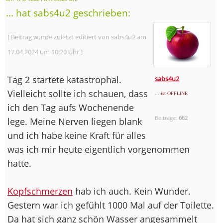
... hat sabs4u2 geschrieben:
[ Beitrag wurde zuletzt editiert von sabs4u2 am
17.04.2024 um 10:20 Uhr ]
Tag 2 startete katastrophal.
sabs4u2
Vielleicht sollte ich schauen, dass
... ist OFFLINE
ich den Tag aufs Wochenende
Beiträge:
662
lege. Meine Nerven liegen blank
und ich habe keine Kraft für alles
was ich mir heute eigentlich vorgenommen
hatte.
Kopfschmerzen
hab ich auch. Kein Wunder.
Gestern war ich gefühlt 1000 Mal auf der Toilette.
Da hat sich ganz schön Wasser angesammelt