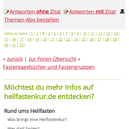
Antworten
ohne
Zitat
Antworten
mit
Zitat
Themen-Abo bestellen
Gehe zu Seite: (
1
|
2
|
3
|
4
|
5
|
6
|
7
|
8
|
9
|
10
|
11
|
12
|
13
|
14
|
15
|
16
|
17
|
18
|
19
|
20
|
21
|
22
|
23
|
24
|
25
|
26
|
27
|
28
|
29
|
30
|
31
|
32
)
«
zurück
|
zur Foren-Übersicht
»
Fastentagebücher und Fastengruppen
Möchtest du mehr Infos auf
heilfastenkur.de entdecken?
Rund ums Heilfasten
Was bringt eine Heilfastenkur?
Wer darf fasten?