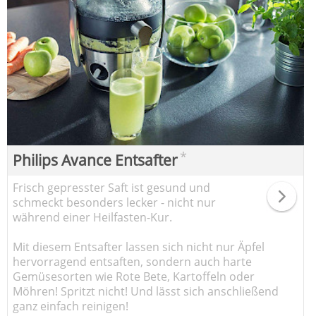
*
Philips Avance Entsafter
Frisch gepresster Saft ist gesund und
schmeckt besonders lecker - nicht nur
während einer Heilfasten-Kur.
Mit diesem Entsafter lassen sich nicht nur Äpfel
hervorragend entsaften, sondern auch harte
Gemüsesorten wie Rote Bete, Kartoffeln oder
Möhren! Spritzt nicht! Und lässt sich anschließend
ganz einfach reinigen!