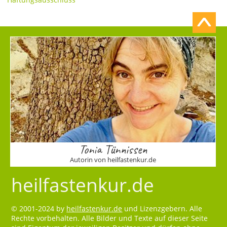
Tonia Tünnissen
Autorin von heilfastenkur.de
heilfastenkur.de
© 2001-2024 by
heilfastenkur.de
und Lizenzgebern. Alle
Rechte vorbehalten. Alle Bilder und Texte auf dieser Seite