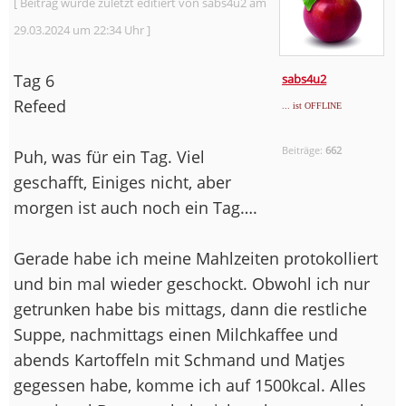
[ Beitrag wurde zuletzt editiert von sabs4u2 am
29.03.2024 um 22:34 Uhr ]
Tag 6
sabs4u2
Refeed
... ist OFFLINE
Beiträge:
662
Puh, was für ein Tag. Viel
geschafft, Einiges nicht, aber
morgen ist auch noch ein Tag….
Gerade habe ich meine Mahlzeiten protokolliert
und bin mal wieder geschockt. Obwohl ich nur
getrunken habe bis mittags, dann die restliche
Suppe, nachmittags einen Milchkaffee und
abends Kartoffeln mit Schmand und Matjes
gegessen habe, komme ich auf 1500kcal. Alles