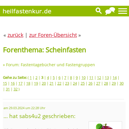
«
zurück
|
zur Foren-Übersicht
»
Forenthema: Scheinfasten
»
Forum: Fastentagebücher und Fastengruppen
Gehe zu Seite:
(
1
|
2
|
3
|
4
|
5
|
6
|
7
|
8
|
9
|
10
|
11
|
12
|
13
|
14
|
15
|
16
|
17
|
18
|
19
|
20
|
21
|
22
|
23
|
24
|
25
|
26
|
27
|
28
|
29
|
30
|
31
|
32
)
am 29.03.2024 um 22:28 Uhr
... hat sabs4u2 geschrieben: