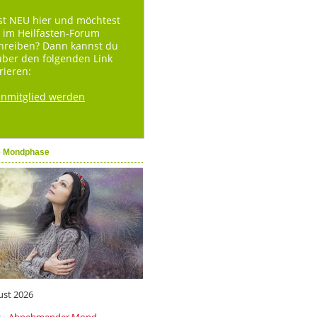
st NEU hier und möchtest
 im Heilfasten-Forum
hreiben? Dann kannst du
über den folgenden Link
rieren:
enmitglied werden
e Mondphase
ust 2026