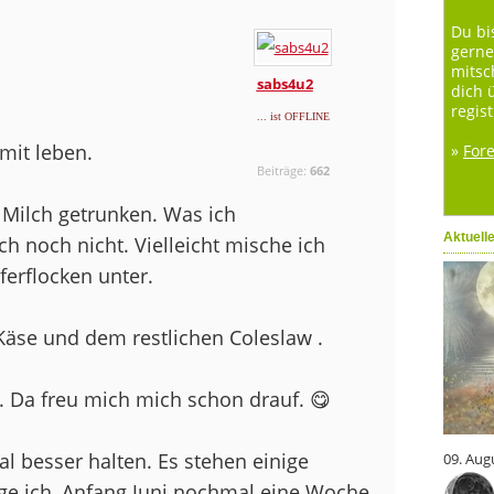
Du bi
gerne
mitsc
sabs4u2
dich 
regist
... ist OFFLINE
mit leben.
»
For
Beiträge:
662
 Milch getrunken. Was ich
Aktuell
h noch nicht. Vielleicht mische ich
erflocken unter.
äse und dem restlichen Coleslaw .
 Da freu mich mich schon drauf. 😋
l besser halten. Es stehen einige
09. Aug
e ich, Anfang Juni nochmal eine Woche