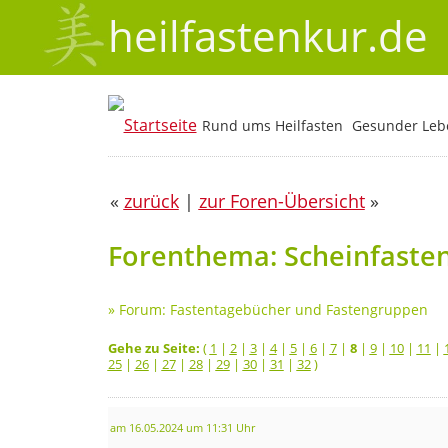
heilfastenkur.de
Rund ums Heilfasten
Gesunder Lebe
«
zurück
|
zur Foren-Übersicht
»
Forenthema: Scheinfaste
»
Forum: Fastentagebücher und Fastengruppen
Gehe zu Seite:
(
1
|
2
|
3
|
4
|
5
|
6
|
7
|
8
|
9
|
10
|
11
|
25
|
26
|
27
|
28
|
29
|
30
|
31
|
32
)
am 16.05.2024 um 11:31 Uhr