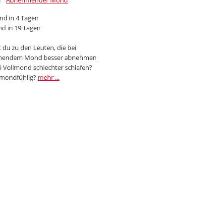
Abnehmender Mond
d in 4 Tagen
d in 19 Tagen
 du zu den Leuten, die bei
endem Mond besser abnehmen
i Vollmond schlechter schlafen?
 mondfühlig?
mehr ...