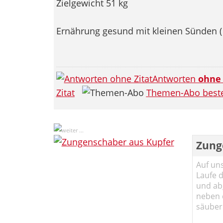
Zielgewicht 51 kg
Ernährung gesund mit kleinen Sünden (
Antworten
ohne
Zitat
Themen-Abo beste
Zung
Auf un
Laufe 
und abg
neben 
säuber