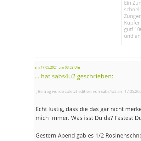
Ein Zun
schnell
Zungen
Kupfer 
gut! 10
und ant
am 17.05.2024 um 08:32 Uhr
... hat sabs4u2 geschrieben:
[ Beitrag wurde zuletzt editiert von sabs4u2 am 17.05.20
Echt lustig, dass die das gar nicht mer
mich immer. Was isst Du da? Fastest 
Gestern Abend gab es 1/2 Rosinenschne