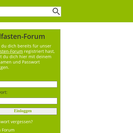
lfasten-Forum
du dich bereits für unser
asten-Forum
registriert hast,
t du dich hier mit deinem
namen und Passwort
ggen.
ort:
swort vergessen?
m Forum