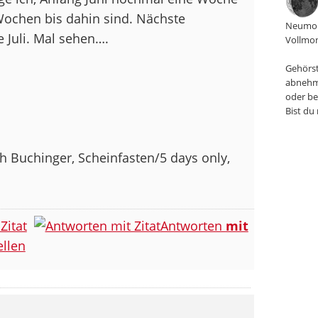
ochen bis dahin sind. Nächste
Neumon
e Juli. Mal sehen….
Vollmon
Gehörst
abnehm
oder be
Bist du
 Buchinger, Scheinfasten/5 days only,
Zitat
Antworten
mit
llen