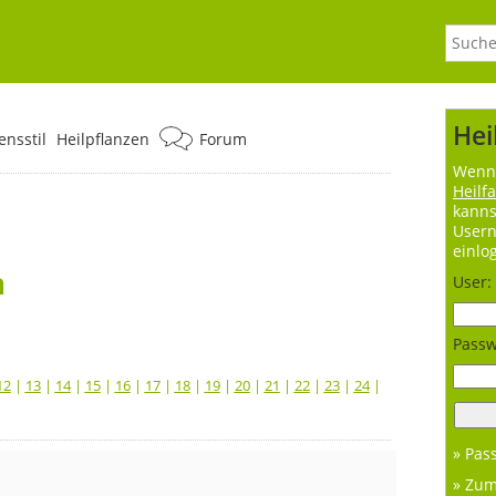
Hei
nsstil
Heilpflanzen
Forum
Wenn 
Heilf
kanns
User
einlo
n
User:
Passw
12
|
13
|
14
|
15
|
16
|
17
|
18
|
19
|
20
|
21
|
22
|
23
|
24
|
» Pas
» Zu