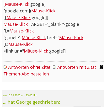
[
Mäuse-Klick
google]
[google.com](
Mäuse-Klick
[[
Mäuse-Klick
google]]
Mäuse-Klick
TARGET="_blank">google
[L=
Mäuse-Klick
"google":
Mäuse-Klick
href="
Mäuse-Klick
[L:
Mäuse-Klick
<link url="
Mäuse-Klick
google]]
Antworten
ohne
Zitat
Antworten
mit
Zitat
Themen-Abo bestellen
am 18.09.2025 um 23:05 Uhr
... hat George geschrieben: