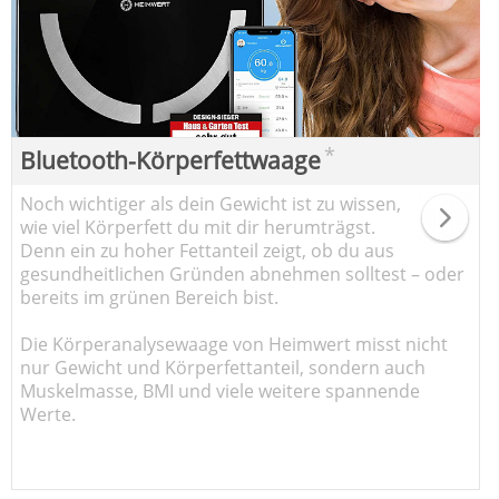
*
Bluetooth-Körperfettwaage
Noch wichtiger als dein Gewicht ist zu wissen,
wie viel Körperfett du mit dir herumträgst.
Denn ein zu hoher Fettanteil zeigt, ob du aus
gesundheitlichen Gründen abnehmen solltest – oder
bereits im grünen Bereich bist.
Die Körperanalysewaage von Heimwert misst nicht
nur Gewicht und Körperfettanteil, sondern auch
Muskelmasse, BMI und viele weitere spannende
Werte.