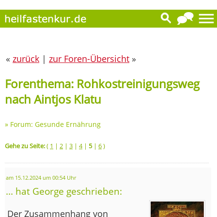
«
zurück
|
zur Foren-Übersicht
»
Forenthema: Rohkostreinigungsweg
nach Aintjos Klatu
»
Forum: Gesunde Ernährung
Gehe zu Seite:
(
1
|
2
|
3
|
4
|
5
|
6
)
am 15.12.2024 um 00:54 Uhr
... hat George geschrieben:
Der Zusammenhang von