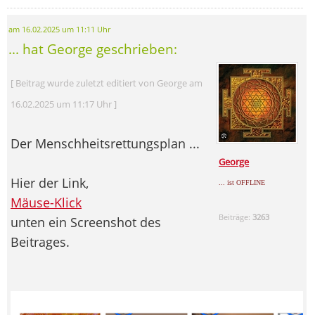
am 16.02.2025 um 11:11 Uhr
... hat George geschrieben:
[ Beitrag wurde zuletzt editiert von George am
16.02.2025 um 11:17 Uhr ]
Der Menschheitsrettungsplan ...
George
Hier der Link,
... ist OFFLINE
Mäuse-Klick
Beiträge:
3263
unten ein Screenshot des
Beitrages.