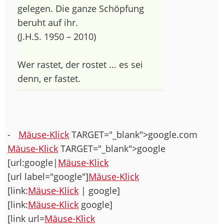
gelegen. Die ganze Schöpfung
beruht auf ihr.
(J.H.S. 1950 – 2010)
Wer rastet, der rostet ... es sei
denn, er fastet.
-
Mäuse-Klick
TARGET="_blank">google.com
Mäuse-Klick
TARGET="_blank">google
[url:google|
Mäuse-Klick
[url label="google"]
Mäuse-Klick
[link:
Mäuse-Klick
| google]
[link:
Mäuse-Klick
google]
[link url=
Mäuse-Klick