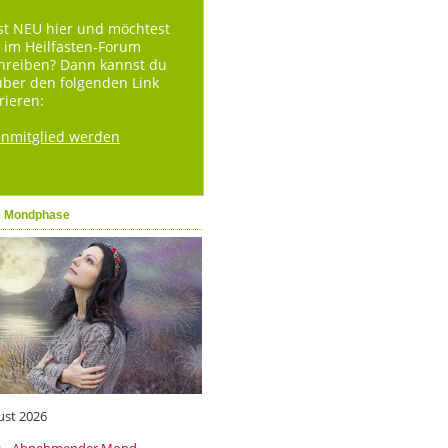
st NEU hier und möchtest
 im Heilfasten-Forum
hreiben? Dann kannst du
über den folgenden Link
rieren:
enmitglied werden
e Mondphase
ust 2026