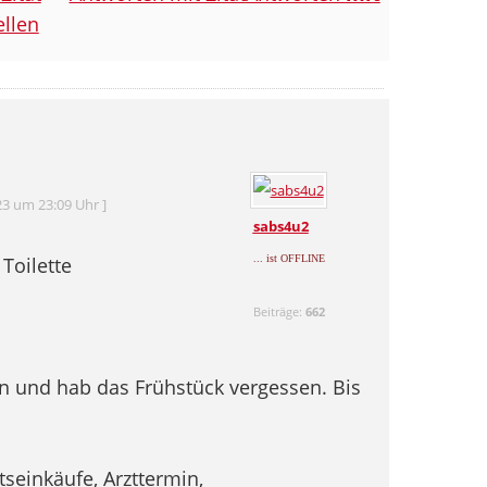
llen
23 um 23:09 Uhr ]
sabs4u2
 Toilette
... ist OFFLINE
Beiträge:
662
en und hab das Frühstück vergessen. Bis
seinkäufe, Arzttermin,