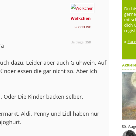
Du bi
gerne
Wölkchen
mitsc
dich 
... ist OFFLINE
regist
»
For
Beiträge:
358
ra
uch dazu. Leider aber auch Glühwein. Auf
Aktuell
Kinder essen die gar nicht so. Aber ich
. Oder Die Kinder backen selber.
rmarkt. Aldi, Penny und Lidl haben nur
ajoghurt.
08. Aug