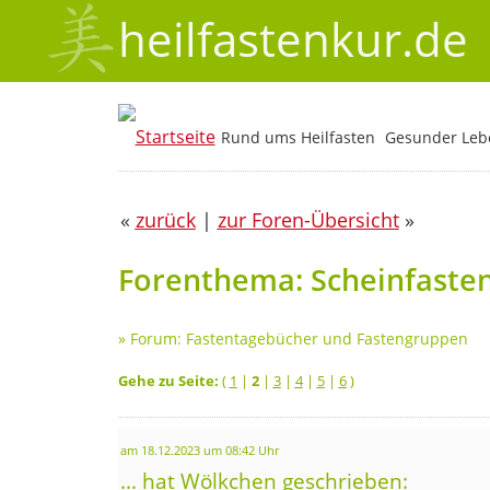
heilfastenkur.de
Rund ums Heilfasten
Gesunder Lebe
«
zurück
|
zur Foren-Übersicht
»
Forenthema: Scheinfasten
»
Forum: Fastentagebücher und Fastengruppen
Gehe zu Seite:
(
1
|
2
|
3
|
4
|
5
|
6
)
am 18.12.2023 um 08:42 Uhr
... hat Wölkchen geschrieben: