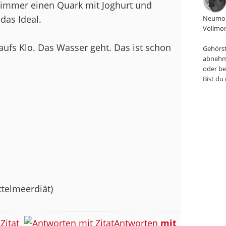
s immer einen Quark mit Joghurt und
das Ideal.
Neumon
Vollmon
aufs Klo. Das Wasser geht. Das ist schon
Gehörst
abnehm
oder be
Bist du
ttelmeerdiät)
Zitat
Antworten
mit