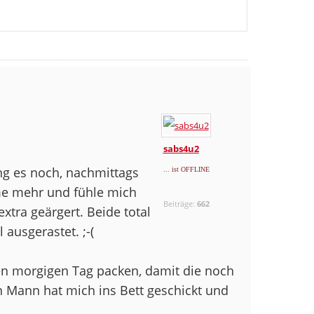
sabs4u2
ng es noch, nachmittags
... ist OFFLINE
me mehr und fühle mich
Beiträge:
662
tra geärgert. Beide total
 ausgerastet. ;-(
en morgigen Tag packen, damit die noch
Mann hat mich ins Bett geschickt und