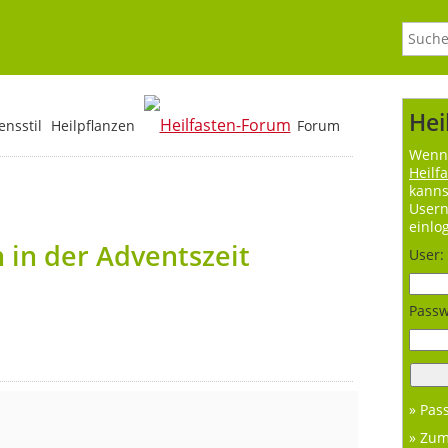
Hei
nsstil
Heilpflanzen
Forum
Wenn 
Heilf
kanns
User
einlo
 in der Adventszeit
User:
Passw
» Pas
» Zu