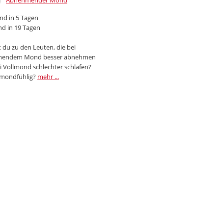
Abnehmender Mond
d in 5 Tagen
d in 19 Tagen
 du zu den Leuten, die bei
endem Mond besser abnehmen
i Vollmond schlechter schlafen?
 mondfühlig?
mehr ...