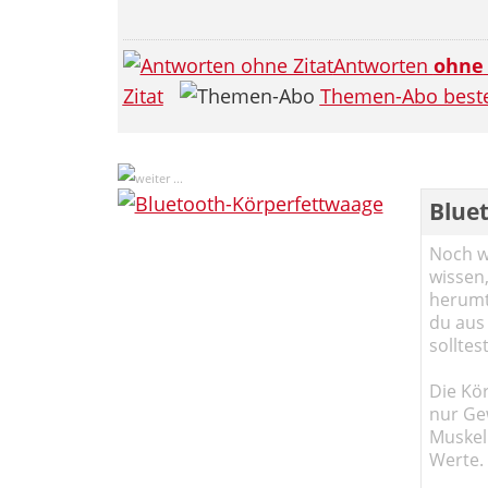
Antworten
ohne
Zitat
Themen-Abo beste
Blue
Noch wi
wissen,
herumtr
du aus
solltes
Die Kö
nur Ge
Muskel
Werte.