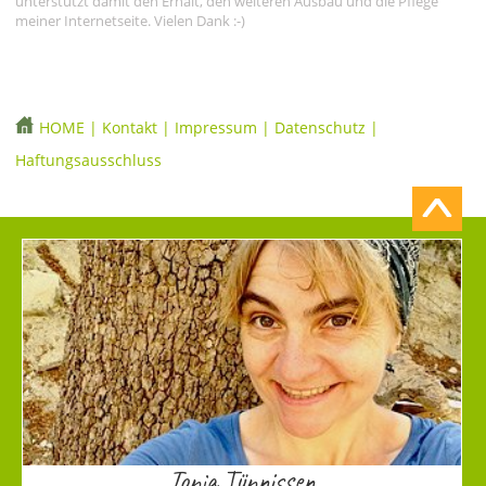
unterstützt damit den Erhalt, den weiteren Ausbau und die Pflege
meiner Internetseite. Vielen Dank :-)
HOME
|
Kontakt
|
Impressum
|
Datenschutz
|
Haftungsausschluss
Tonia Tünnissen