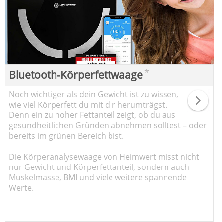
*
Bluetooth-Körperfettwaage
Noch wichtiger als dein Gewicht ist zu wissen,
wie viel Körperfett du mit dir herumträgst.
Denn ein zu hoher Fettanteil zeigt, ob du aus
gesundheitlichen Gründen abnehmen solltest – oder
bereits im grünen Bereich bist.
Die Körperanalysewaage von Heimwert misst nicht
nur Gewicht und Körperfettanteil, sondern auch
Muskelmasse, BMI und viele weitere spannende
Werte.