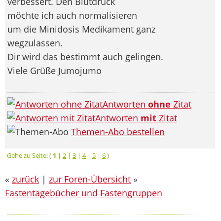
verbessert. Den Blutdruck
möchte ich auch normalisieren
um die Minidosis Medikament ganz
wegzulassen.
Dir wird das bestimmt auch gelingen.
Viele Grüße Jumojumo
Antworten
ohne
Zitat
Antworten
mit
Zitat
Themen-Abo bestellen
Gehe zu Seite: (
1
|
2
|
3
|
4
|
5
|
6
)
«
zurück
|
zur Foren-Übersicht
»
Fastentagebücher und Fastengruppen