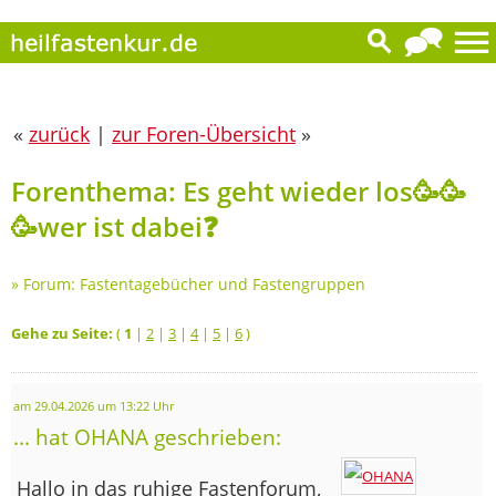
«
zurück
|
zur Foren-Übersicht
»
Forenthema: Es geht wieder los🥳🥳
🥳wer ist dabei❓️
»
Forum: Fastentagebücher und Fastengruppen
Gehe zu Seite:
(
1
|
2
|
3
|
4
|
5
|
6
)
am 29.04.2026 um 13:22 Uhr
... hat OHANA geschrieben:
Hallo in das ruhige Fastenforum,