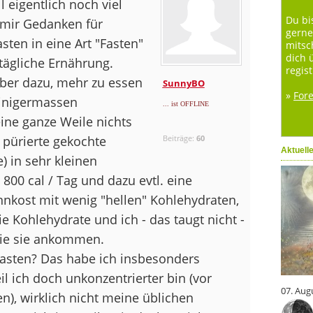
l eigentlich noch viel
Du bi
 mir Gedanken für
gerne
ten in eine Art "Fasten"
mitsc
dich 
ltägliche Ernährung.
regist
aber dazu, mehr zu essen
SunnyBO
»
For
 einigermassen
... ist OFFLINE
ine ganze Weile nichts
 pürierte gekochte
Beiträge:
60
Aktuell
 in sehr kleinen
800 cal / Tag und dazu evtl. eine
ennkost mit wenig "hellen" Kohlehydraten,
ie Kohlehydrate und ich - das taugt nicht -
ie sie ankommen.
u fasten? Das habe ich insbesonders
l ich doch unkonzentrierter bin (vor
07. Aug
), wirklich nicht meine üblichen