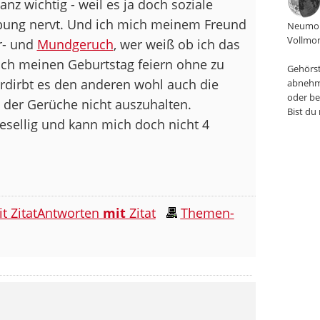
anz wichtig - weil es ja doch soziale
bung nervt. Und ich mich meinem Freund
Neumon
Vollmon
r- und
Mundgeruch
, wer weiß ob ich das
ich meinen Geburtstag feiern ohne zu
Gehörst
erdirbt es den anderen wohl auch die
abnehm
oder be
 der Gerüche nicht auszuhalten.
Bist du
gesellig und kann mich doch nicht 4
Antworten
mit
Zitat
Themen-