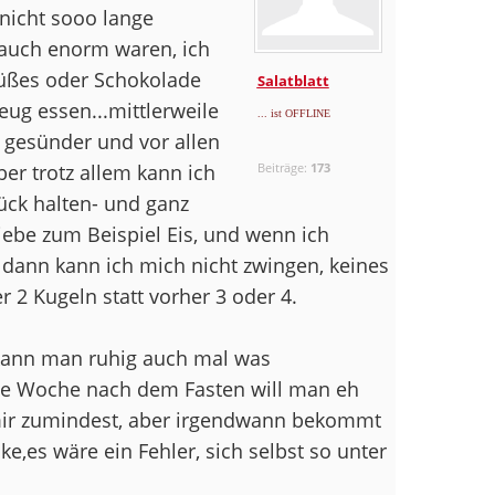
 nicht sooo lange
 auch enorm waren, ich
üßes oder Schokolade
Salatblatt
ug essen...mittlerweile
... ist OFFLINE
l gesünder und vor allen
er trotz allem kann ich
Beiträge:
173
ück halten- und ganz
 liebe zum Beispiel Eis, und wenn ich
, dann kann ich mich nicht zwingen, keines
er 2 Kugeln statt vorher 3 oder 4.
kann man ruhig auch mal was
te Woche nach dem Fasten will man eh
s mir zumindest, aber irgendwann bekommt
e,es wäre ein Fehler, sich selbst so unter