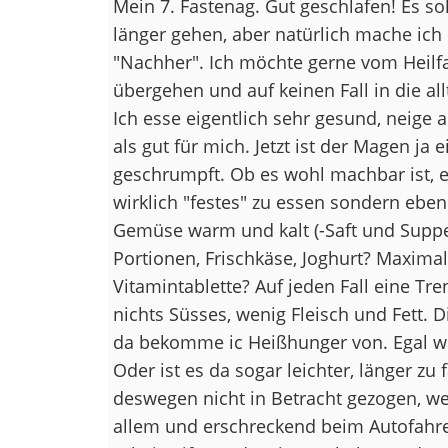
Mein 7. Fastenag. Gut geschlafen! Es sol
länger gehen, aber natürlich mache ich
"Nachher". Ich möchte gerne vom Heilfas
übergehen und auf keinen Fall in die al
Ich esse eigentlich sehr gesund, neige 
als gut für mich. Jetzt ist der Magen ja
geschrumpft. Ob es wohl machbar ist, e
wirklich "festes" zu essen sondern eben
Gemüse warm und kalt (-Saft und Suppe)
Portionen, Frischkäse, Joghurt? Maximal 
Vitamintablette? Auf jeden Fall eine Tr
nichts Süsses, wenig Fleisch und Fett. D
da bekomme ic Heißhunger von. Egal w
Oder ist es da sogar leichter, länger z
deswegen nicht in Betracht gezogen, wei
allem und erschreckend beim Autofahren