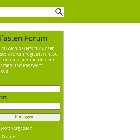
lfasten-Forum
du dich bereits für unser
asten-Forum
registriert hast,
t du dich hier mit deinem
namen und Passwort
ggen.
ort:
swort vergessen?
m Forum