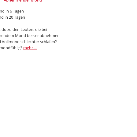
Abnehmender Mond
d in 6 Tagen
d in 20 Tagen
 du zu den Leuten, die bei
endem Mond besser abnehmen
i Vollmond schlechter schlafen?
 mondfühlig?
mehr ...