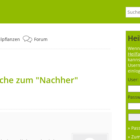
Hei
ilpflanzen
Forum
Wenn 
Heilf
kanns
User
einlo
sche zum "Nachher"
User:
Passw
» Pas
» Zu