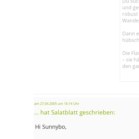
Du such
und ge
robust 
Wander
Dann em
hübsch
Die Fla
– sie h
den ga
am 27.04.2005 um 16:14 Uhr
... hat Salatblatt geschrieben:
Hi Sunnybo,