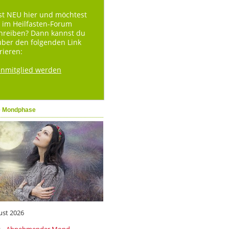
st NEU hier und möchtest
 im Heilfasten-Forum
hreiben? Dann kannst du
über den folgenden Link
rieren:
enmitglied werden
e Mondphase
ust 2026