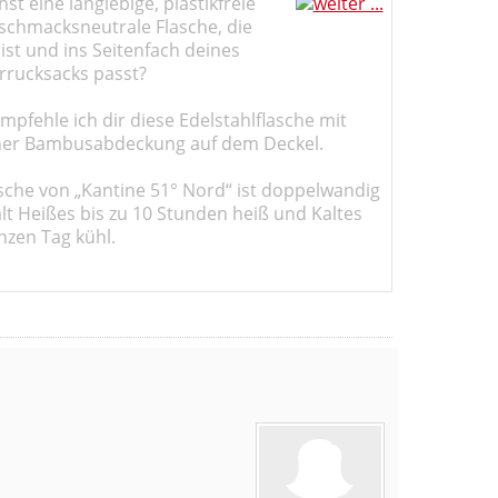
st eine langlebige, plastikfreie
schmacksneutrale Flasche, die
ist und ins Seitenfach deines
rucksacks passt?
pfehle ich dir diese Edelstahlflasche mit
er Bambusabdeckung auf dem Deckel.
sche von „Kantine 51° Nord“ ist doppelwandig
ält Heißes bis zu 10 Stunden heiß und Kaltes
nzen Tag kühl.