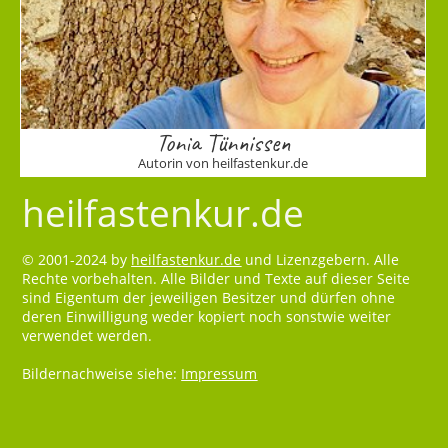
Tonia Tünnissen
Autorin von heilfastenkur.de
heilfastenkur.de
© 2001-2024 by
heilfastenkur.de
und Lizenzgebern. Alle
Rechte vorbehalten. Alle Bilder und Texte auf dieser Seite
sind Eigentum der jeweiligen Besitzer und dürfen ohne
deren Einwilligung weder kopiert noch sonstwie weiter
verwendet werden.
Bildernachweise siehe:
Impressum