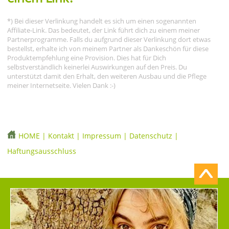
*) Bei dieser Verlinkung handelt es sich um einen sogenannten
Affiliate-Link. Das bedeutet, der Link führt dich zu einem meiner
Partnerprogramme. Falls du aufgrund dieser Verlinkung dort etwas
bestellst, erhalte ich von meinem Partner als Dankeschön für diese
Produktempfehlung eine Provision. Dies hat für Dich
selbstverständlich keinerlei Auswirkungen auf den Preis. Du
unterstützt damit den Erhalt, den weiteren Ausbau und die Pflege
meiner Internetseite. Vielen Dank :-)
HOME
|
Kontakt
|
Impressum
|
Datenschutz
|
Haftungsausschluss