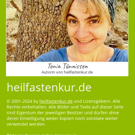
Tonia Tünnissen
Autorin von heilfastenkur.de
heilfastenkur.de
© 2001-2024 by
heilfastenkur.de
und Lizenzgebern. Alle
Rechte vorbehalten. Alle Bilder und Texte auf dieser Seite
sind Eigentum der jeweiligen Besitzer und dürfen ohne
deren Einwilligung weder kopiert noch sonstwie weiter
verwendet werden.