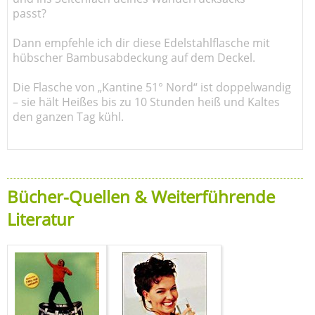
passt?
Dann empfehle ich dir diese Edelstahlflasche mit
hübscher Bambusabdeckung auf dem Deckel.
Die Flasche von „Kantine 51° Nord“ ist doppelwandig
– sie hält Heißes bis zu 10 Stunden heiß und Kaltes
den ganzen Tag kühl.
Bücher-Quellen & Weiterführende
Literatur