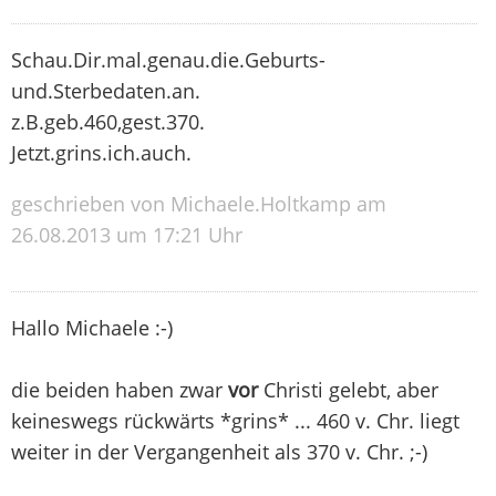
Schau.Dir.mal.genau.die.Geburts-
und.Sterbedaten.an.
z.B.geb.460,gest.370.
Jetzt.grins.ich.auch.
geschrieben von Michaele.Holtkamp am
26.08.2013 um 17:21 Uhr
Hallo Michaele :-)
die beiden haben zwar
vor
Christi gelebt, aber
keineswegs rückwärts *grins* ... 460 v. Chr. liegt
weiter in der Vergangenheit als 370 v. Chr. ;-)