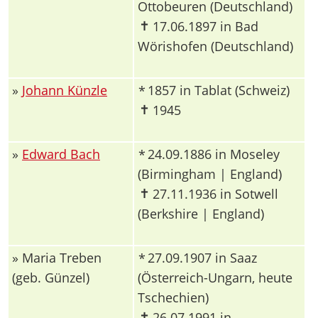
Ottobeuren (Deutschland)
✝
17.06.1897 in Bad
Wörishofen (Deutschland)
»
Johann Künzle
1857 in Tablat (Schweiz)
*
✝
1945
»
Edward Bach
24.09.1886 in Moseley
*
(Birmingham | England)
✝
27.11.1936 in Sotwell
(Berkshire | England)
» Maria Treben
27.09.1907 in Saaz
*
(geb. Günzel)
(Österreich-Ungarn, heute
Tschechien)
✝
26.07.1991 in