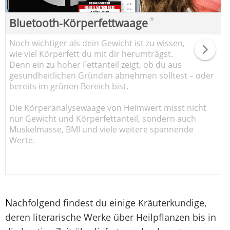
*
Bluetooth-Körperfettwaage
Noch wichtiger als dein Gewicht ist zu wissen,
wie viel Körperfett du mit dir herumträgst.
Denn ein zu hoher Fettanteil zeigt, ob du aus
gesundheitlichen Gründen abnehmen solltest – oder
bereits im grünen Bereich bist.
Die Körperanalysewaage von Heimwert misst nicht
nur Gewicht und Körperfettanteil, sondern auch
Muskelmasse, BMI und viele weitere spannende
Werte.
N
achfolgend findest du einige Kräuterkundige,
deren literarische Werke über Heilpflanzen bis in