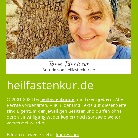
Tonia Tünnissen
Autorin von heilfastenkur.de
heilfastenkur.de
© 2001-2024 by
heilfastenkur.de
und Lizenzgebern. Alle
Rechte vorbehalten. Alle Bilder und Texte auf dieser Seite
sind Eigentum der jeweiligen Besitzer und dürfen ohne
deren Einwilligung weder kopiert noch sonstwie weiter
verwendet werden.
Bildernachweise siehe:
Impressum