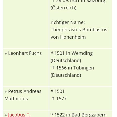
24.09.1541 in Salzburg
(Österreich)
richtiger Name:
Theophrastus Bombastus
von Hohenheim
» Leonhart Fuchs
1501 in Wemding
*
(Deutschland)
✝
1566 in Tübingen
(Deutschland)
» Petrus Andreas
1501
*
✝
Matthiolus
1577
»
Jacobus T.
1522 in Bad Bergzabern
*