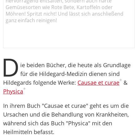
hervorragend entsaften, sondern auch harte
Gemüsesorten wie Rote Bete, Kartoffeln oder
Möhren! Spritzt nicht! Und lässt sich anschließend
ganz einfach reinigen!
D
ie beiden Bücher, die heute als Grundlage
für die Hildegard-Medizin dienen sind
*
Hildegards folgende Werke:
Causae et curae
&
*
Physica
In ihrem Buch "Causae et curae" geht es um die
Ursachen und die Behandlung von Krankheiten,
während sich das Buch "Physica" mit den
Heilmitteln befasst.