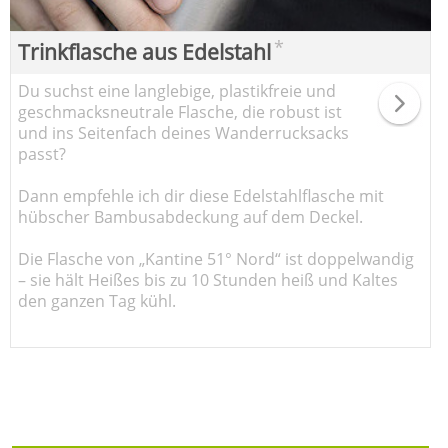
*
Trinkflasche aus Edelstahl
Du suchst eine langlebige, plastikfreie und
geschmacksneutrale Flasche, die robust ist
und ins Seitenfach deines Wanderrucksacks
passt?
Dann empfehle ich dir diese Edelstahlflasche mit
hübscher Bambusabdeckung auf dem Deckel.
Die Flasche von „Kantine 51° Nord“ ist doppelwandig
– sie hält Heißes bis zu 10 Stunden heiß und Kaltes
den ganzen Tag kühl.