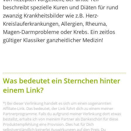
beschreibt spezielle Kuren und Diäten für rund
zwanzig Krankheitsbilder wie z.B. Herz-
Kreislauferkrankungen, Allergien, Rheuma,
Magen-Darmprobleme oder Krebs. Ein zeitlos
gültiger Klassiker ganzheitlicher Medizin!
Was bedeutet ein Sternchen hinter
einem Link?
*) Bei dieser Verlinkung handelt es sich um einen sogenannten
Affiliate-Link. Das bedeutet, der Link führt dich zu einem meiner
Partnerprogramme. Falls du aufgrund meiner Verlinkung dort etwas
bestellst, erhalte ich von meinem Partner als Dankeschön für diese
Produktempfehlung eine Provision. Dies hat für Dich
selbstverständlich keinerlei Auswirkungen auf den Preis. Du