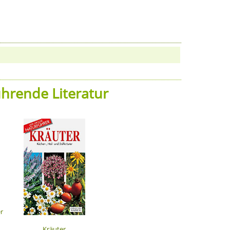
hrende Literatur
r
Kräuter