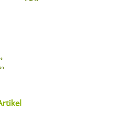
ie
gen
rtikel