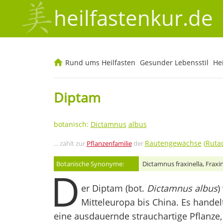
heilfastenkur.de
Rund ums Heilfasten
Gesunder Lebensstil
He
Diptam
botanisch:
Dictamnus
albus
Rautengewächse
(
Ruta
... zählt zur
Pflanzenfamilie
der
Botanische Synonyme:
Dictamnus fraxinella, Fraxi
D
er Diptam (bot.
Dictamnus albus
)
Mitteleuropa bis China. Es handel
eine ausdauernde strauchartige Pflanze,