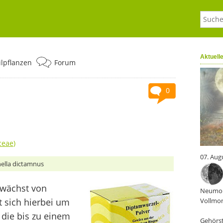
Aktuell
ilpflanzen
Forum
0
ceae
)
07. Aug
nella dictamnus
 wächst von
Neumon
t sich hierbei um
Vollmon
 die bis zu einem
Gehörst