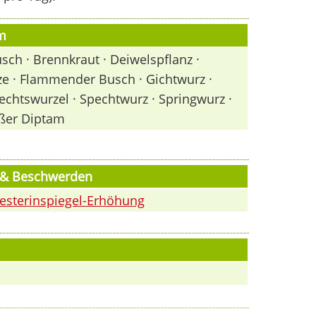
m
ch · Brennkraut · Deiwelspflanz ·
ze · Flammender Busch · Gichtwurz ·
pechtswurzel · Spechtwurz · Springwurz ·
ißer Diptam
n & Beschwerden
esterinspiegel-Erhöhung