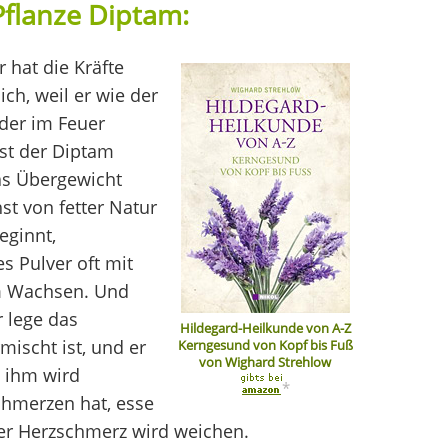
Pflanze Diptam:
 hat die Kräfte
ich, weil er wie der
 der im Feuer
ist der Diptam
das Übergewicht
hst von fetter Natur
eginnt,
s Pulver oft mit
am Wachsen. Und
 lege das
Hildegard-Heilkunde von A-Z
mischt ist, und er
Kerngesund von Kopf bis Fuß
von Wighard Strehlow
n ihm wird
*
chmerzen hat, esse
er Herzschmerz wird weichen.