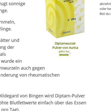
zugt sonnige
abnehm
oder be
nge.
Bist du
ummeln,
linge.
ätter und
Diptamwurzel
ung der
Pulver von Aurica
als
*
r wurde ein
amwurzeln auch gegen
inderung von rheumatischen
 Hildegard von Bingen wird Diptam-Pulver
öhte Blutfettwerte einfach über das Essen
 pro Tag).