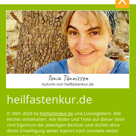
Tonia Tünnissen
Autorin von heilfastenkur.de
heilfastenkur.de
© 2001-2024 by
heilfastenkur.de
und Lizenzgebern. Alle
Rechte vorbehalten. Alle Bilder und Texte auf dieser Seite
sind Eigentum der jeweiligen Besitzer und dürfen ohne
deren Einwilligung weder kopiert noch sonstwie weiter