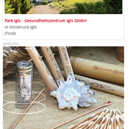
Park Igls - Gesundheitszentrum Igls GmbH
in Innsbruck-Igls
(Tirol)