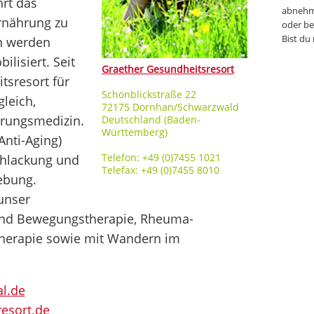
hrt das
abnehm
rnährung zu
oder be
Bist du
n werden
lisiert. Seit
Graether Gesundheitsresort
tsresort für
Schönblickstraße 22
leich,
72175 Dornhan/Schwarzwald
hrungsmedizin.
Deutschland (Baden-
Württemberg)
Anti-Aging)
Telefon: +49 (0)7455 1021
chlackung und
Telefax: +49 (0)7455 8010
ebung.
unser
und Bewegungstherapie, Rheuma-
Therapie sowie mit Wandern im
al.de
esort.de