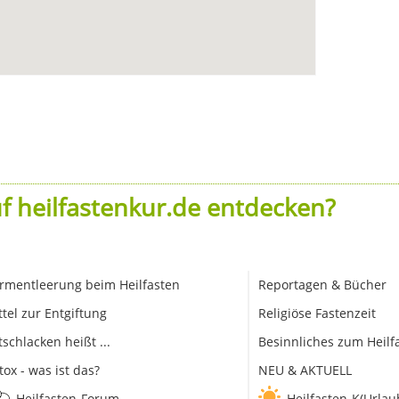
f heilfastenkur.de entdecken?
rmentleerung beim Heilfasten
Reportagen & Bücher
ttel zur Entgiftung
Religiöse Fastenzeit
tschlacken heißt ...
Besinnliches zum Heilf
tox - was ist das?
NEU & AKTUELL
Heilfasten-Forum
Heilfasten-K(Urlau