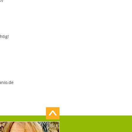
htig!
anio.de