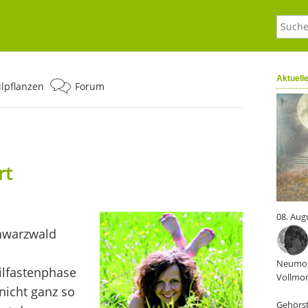
Aktuell
ilpflanzen
Forum
rt
08. Aug
chwarzwald
Neumon
ilfastenphase
Vollmon
nicht ganz so
Gehörst