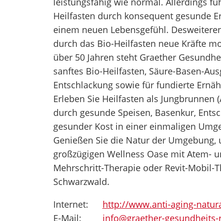
leistungsfähig wie normal. Allerdings fü
Heilfasten durch konsequent gesunde E
einem neuen Lebensgefühl. Desweitere
durch das Bio-Heilfasten neue Kräfte mobi
über 50 Jahren steht Graether Gesundhei
sanftes Bio-Heilfasten, Säure-Basen-Ausg
Entschlackung sowie für fundierte Ernä
Erleben Sie Heilfasten als Jungbrunnen (
durch gesunde Speisen, Basenkur, Ents
gesunder Kost in einer einmaligen Umg
Genießen Sie die Natur der Umgebung, 
großzügigen Wellness Oase mit Atem- 
Mehrschritt-Therapie oder Revit-Mobil-
Schwarzwald.
Internet:
http://www.anti-aging-natur
E-Mail:
info@graether-gesundheits-r