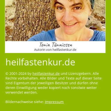
Tonia Tünnissen
Autorin von heilfastenkur.de
heilfastenkur.de
© 2001-2024 by
heilfastenkur.de
und Lizenzgebern. Alle
Rechte vorbehalten. Alle Bilder und Texte auf dieser Seite
sind Eigentum der jeweiligen Besitzer und dürfen ohne
deren Einwilligung weder kopiert noch sonstwie weiter
verwendet werden.
Bildernachweise siehe:
Impressum