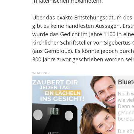
in lateinischen Hexametern.
Über das exakte Entstehungsdatum des 
gibt es keine handfesten Aussagen. Ers
wurde das Gedicht im Jahre 1100 in ein
kirchlicher Schriftsteller von Sigebertu
(aus Gembloux). Es könnte jedoch durch
300 Jahre zuvor geschrieben worden sei
Bluet
Noch wi
wie vie
Denn ei
gesund
bereits
Die Kö