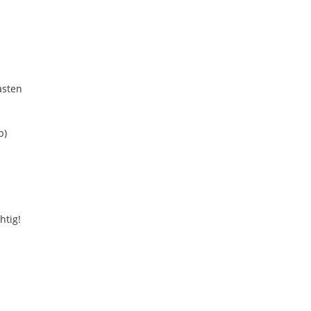
asten
b)
htig!