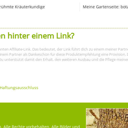
rühmte Kräuterkundige
Meine Gartenseite: bot
n hinter einem Link?
nnten Affiliate-Link. Das bedeutet, der Link führt dich zu einem meiner Par
meinem Partner als Dankeschön für diese Produktempfehlung eine Provision. D
Du unterstützt damit den Erhalt, den weiteren Ausbau und die Pflege meiner I
Haftungsausschluss
 Alle Rechte vorbehalten. Alle Bilder und