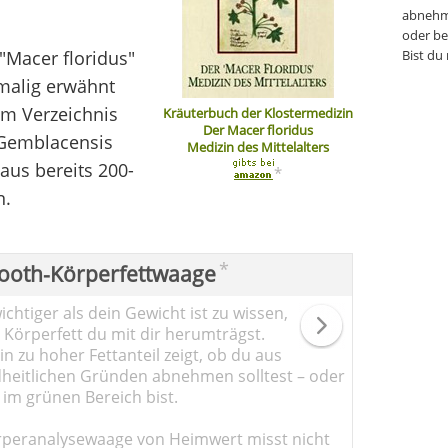
abnehm
oder be
"Macer floridus"
Bist du
tmalig erwähnt
em Verzeichnis
Kräuterbuch der Klostermedizin
Der Macer floridus
s Gemblacensis
Medizin des Mittelalters
aus bereits 200-
*
n.
*
ooth-Körperfettwaage
chtiger als dein Gewicht ist zu wissen,
l Körperfett du mit dir herumträgst.
n zu hoher Fettanteil zeigt, ob du aus
heitlichen Gründen abnehmen solltest – oder
 im grünen Bereich bist.
rperanalysewaage von Heimwert misst nicht