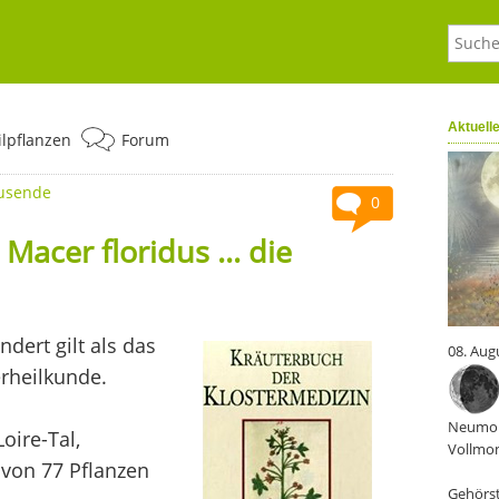
Aktuell
ilpflanzen
Forum
ausende
0
cer floridus ... die
dert gilt als das
08. Aug
erheilkunde.
Neumon
oire-Tal,
Vollmon
 von 77 Pflanzen
Gehörst