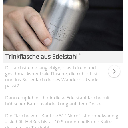
*
Trinkflasche aus Edelstahl
Du suchst eine langlebige, plastikfreie und
geschmacksneutrale Flasche, die robust ist
und ins Seitenfach deines Wanderrucksacks
passt?
Dann empfehle ich dir diese Edelstahlflasche mit
hübscher Bambusabdeckung auf dem Deckel.
Die Flasche von „Kantine 51° Nord“ ist doppelwandig
– sie hält Heißes bis zu 10 Stunden heiß und Kaltes
den ganzen Tag kühl.