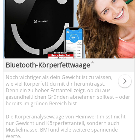
*
Bluetooth-Körperfettwaage
Noch wichtiger als dein Gewicht ist zu wissen,
wie viel Körperfett du mit dir herumträgst.
Denn ein zu hoher Fettanteil zeigt, ob du aus
gesundheitlichen Gründen abnehmen solltest – oder
bereits im grünen Bereich bist.
Die Körperanalysewaage von Heimwert misst nicht
nur Gewicht und Körperfettanteil, sondern auch
Muskelmasse, BMI und viele weitere spannende
Werte.