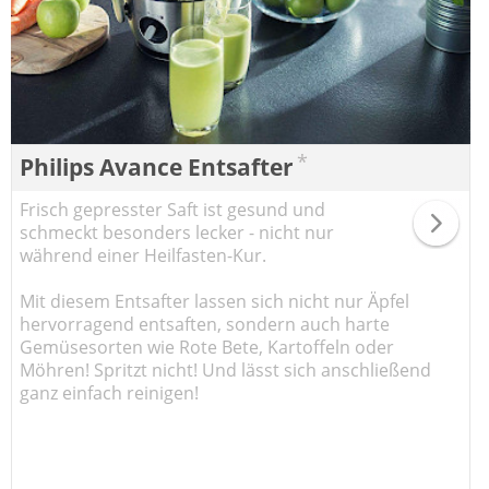
*
Philips Avance Entsafter
Frisch gepresster Saft ist gesund und
schmeckt besonders lecker - nicht nur
während einer Heilfasten-Kur.
Mit diesem Entsafter lassen sich nicht nur Äpfel
hervorragend entsaften, sondern auch harte
Gemüsesorten wie Rote Bete, Kartoffeln oder
Möhren! Spritzt nicht! Und lässt sich anschließend
ganz einfach reinigen!