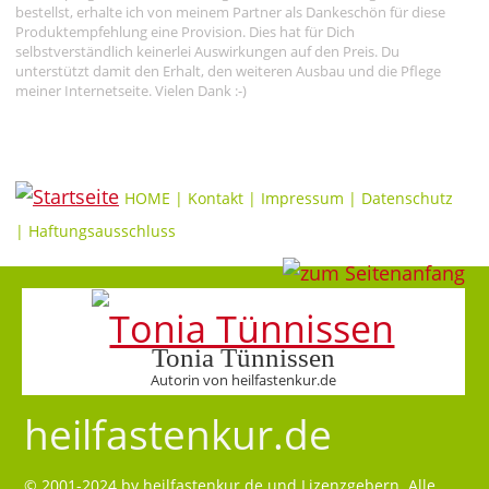
bestellst, erhalte ich von meinem Partner als Dankeschön für diese
Produktempfehlung eine Provision. Dies hat für Dich
selbstverständlich keinerlei Auswirkungen auf den Preis. Du
unterstützt damit den Erhalt, den weiteren Ausbau und die Pflege
meiner Internetseite. Vielen Dank :-)
HOME
|
Kontakt
|
Impressum
|
Datenschutz
|
Haftungsausschluss
Tonia Tünnissen
Autorin von heilfastenkur.de
heilfastenkur.de
© 2001-2024 by
heilfastenkur.de
und Lizenzgebern. Alle