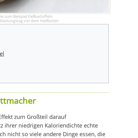
e zum Beispiel Pellkartoffeln
ntlastungstag vor dem Heilfasten
el
attmacher
Effekt zum Großteil darauf
tz ihrer niedrigen Kaloriendichte echte
ach nicht so viele andere Dinge essen, die