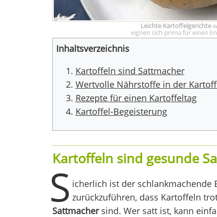
Leichte Kartoffelgerichte
wi
eignen sich prima für einen E
Inhaltsverzeichnis
Kartoffeln sind Sattmacher
Wertvolle Nährstoffe in der Kartoff
Rezepte für einen Kartoffeltag
Kartoffel-Begeisterung
Kartoffeln sind gesunde S
S
icherlich ist der schlankmachende 
zurückzuführen, dass Kartoffeln tro
Sattmacher
sind. Wer satt ist, kann einf