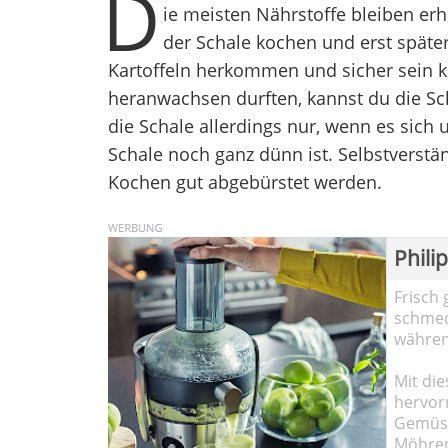
D
ie meisten Nährstoffe bleiben erh
der Schale kochen und erst späte
Kartoffeln herkommen und sicher sein ka
heranwachsen durften, kannst du die Sc
die Schale allerdings nur, wenn es sich 
Schale noch ganz dünn ist. Selbstverstän
Kochen gut abgebürstet werden.
Phili
Frisch 
schmec
währen
Mit die
hervor
Gemüse
Möhren!