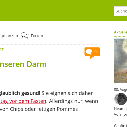
Aktuell
ilpflanzen
Forum
ten
0
 unseren Darm
08. Aug
glaublich gesund
! Sie eignen sich daher
stag vor dem Fasten
. Allerdings nur, wenn
 von Chips oder fettigen Pommes
Neumon
Vollmon
Gehörst