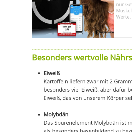
nur Ge
Muskel
Werte.
Besonders wertvolle Nährst
Eiweiß
Kartoffeln liefern zwar mit 2 Gram
besonders viel Eiweiß, aber dafür 
Eiweiß, das von unserem Körper se
Molybdän
Das Spurenelement Molybdän ist mit
als besonders basenbildend zu beze