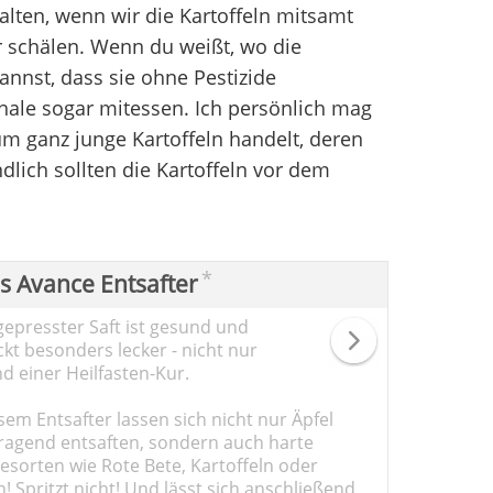
alten, wenn wir die Kartoffeln mitsamt
r schälen. Wenn du weißt, wo die
nnst, dass sie ohne Pestizide
hale sogar mitessen. Ich persönlich mag
um ganz junge Kartoffeln handelt, deren
dlich sollten die Kartoffeln vor dem
*
ps Avance Entsafter
gepresster Saft ist gesund und
kt besonders lecker - nicht nur
d einer Heilfasten-Kur.
sem Entsafter lassen sich nicht nur Äpfel
ragend entsaften, sondern auch harte
sorten wie Rote Bete, Kartoffeln oder
 Spritzt nicht! Und lässt sich anschließend