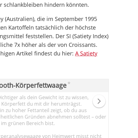
r schlankbleiben hindern könnten.
ey (Australien), die im September 1995
ten Kartoffeln tatsächlich der höchste
gsmittel feststellen. Der SI (Satiety Index)
liche 7x höher als der von Croissants.
igen Artikel findest du hier:
A Satiety
*
ooth-Körperfettwaage
chtiger als dein Gewicht ist zu wissen,
l Körperfett du mit dir herumträgst.
n zu hoher Fettanteil zeigt, ob du aus
heitlichen Gründen abnehmen solltest – oder
 im grünen Bereich bist.
rperanalysewaage von Heimwert misst nicht