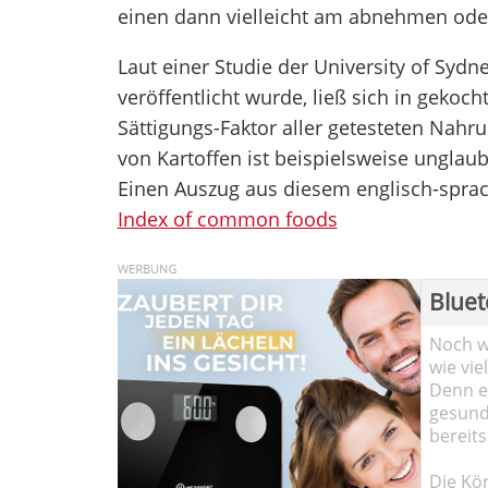
einen dann vielleicht am abnehmen ode
Laut einer Studie der University of Sydn
veröffentlicht wurde, ließ sich in gekoch
Sättigungs-Faktor aller getesteten Nahrun
von Kartoffen ist beispielsweise unglaub
Einen Auszug aus diesem englisch-sprach
Index of common foods
Bluet
Noch wi
wie vie
Denn ei
gesund
bereits
Die Kö