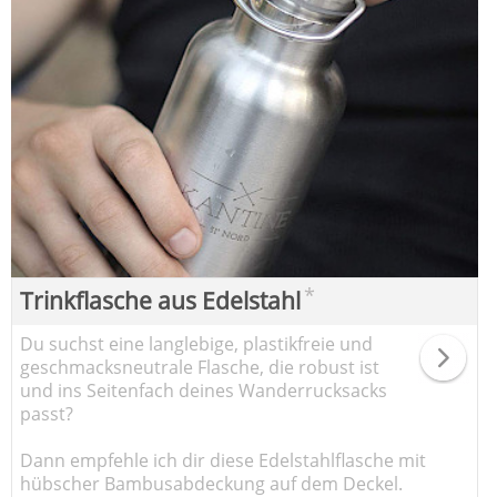
*
Trinkflasche aus Edelstahl
Du suchst eine langlebige, plastikfreie und
geschmacksneutrale Flasche, die robust ist
und ins Seitenfach deines Wanderrucksacks
passt?
Dann empfehle ich dir diese Edelstahlflasche mit
hübscher Bambusabdeckung auf dem Deckel.