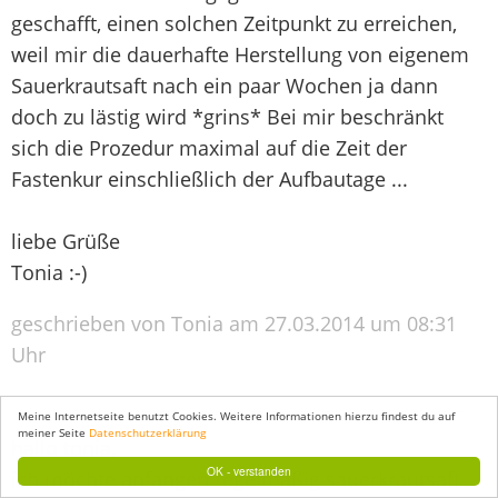
geschafft, einen solchen Zeitpunkt zu erreichen,
weil mir die dauerhafte Herstellung von eigenem
Sauerkrautsaft nach ein paar Wochen ja dann
doch zu lästig wird *grins* Bei mir beschränkt
sich die Prozedur maximal auf die Zeit der
Fastenkur einschließlich der Aufbautage ...
liebe Grüße
Tonia :-)
geschrieben von Tonia am 27.03.2014 um 08:31
Uhr
Meine Internetseite benutzt Cookies. Weitere Informationen hierzu findest du auf
meiner Seite
Datenschutzerklärung
hallo tonia,
OK - verstanden
ich möchte anfangen regelmäßig sauerkrautsaft