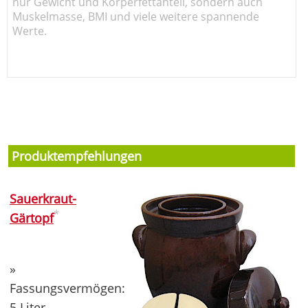
nur Gewicht und Körperfettanteil, sondern auch
Muskelmasse, BMI und viele weitere spannende
Werte.
Produktempfehlungen
Sauerkraut-
*
Gärtopf
»
Fassungsvermögen:
5 Liter