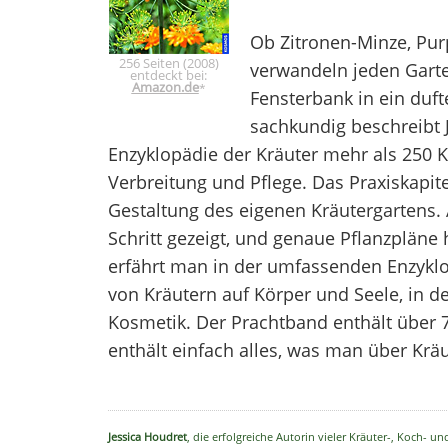
Ob Zitronen-Minze, Pur
256 Seiten (2008)
verwandeln jeden Gart
entdeckt bei:
Amazon.de
*
Fensterbank in ein duft
sachkundig beschreibt 
Enzyklopädie der Kräuter mehr als 250 
Verbreitung und Pflege. Das Praxiskapite
Gestaltung des eigenen Kräutergartens. A
Schritt gezeigt, und genaue Pflanzplän
erfährt man in der umfassenden Enzyklo
von Kräutern auf Körper und Seele, in d
Kosmetik. Der Prachtband enthält über 7
enthält einfach alles, was man über Krä
Jessica Houdret
, die erfolgreiche Autorin vieler Kräuter-, Koch- u