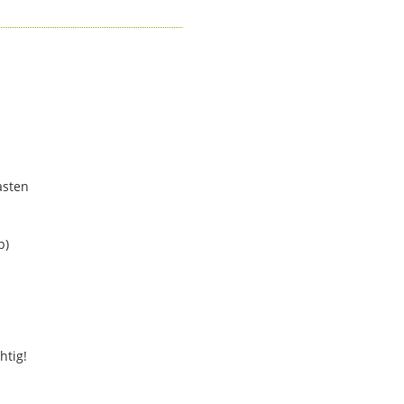
asten
b)
htig!