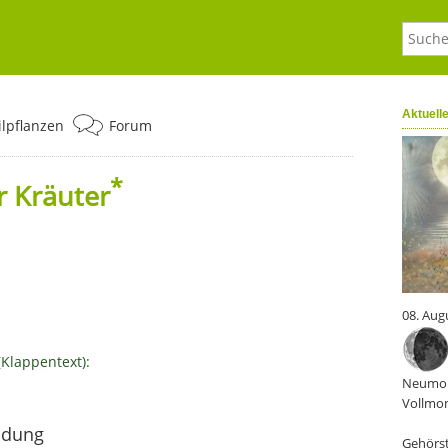
Aktuell
ilpflanzen
Forum
*
r Kräuter
08. Aug
(Klappentext):
Neumon
Vollmon
ndung
Gehörst