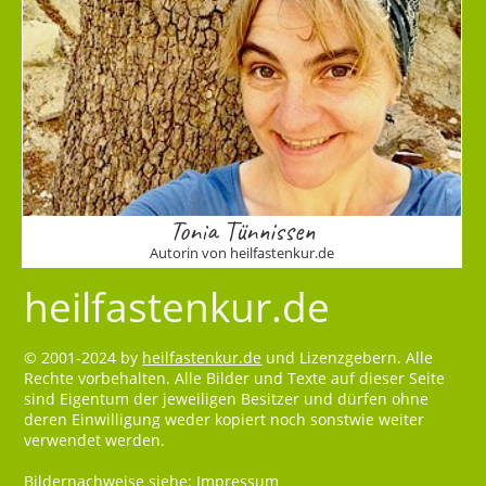
Tonia Tünnissen
Autorin von heilfastenkur.de
heilfastenkur.de
© 2001-2024 by
heilfastenkur.de
und Lizenzgebern. Alle
Rechte vorbehalten. Alle Bilder und Texte auf dieser Seite
sind Eigentum der jeweiligen Besitzer und dürfen ohne
deren Einwilligung weder kopiert noch sonstwie weiter
verwendet werden.
Bildernachweise siehe:
Impressum