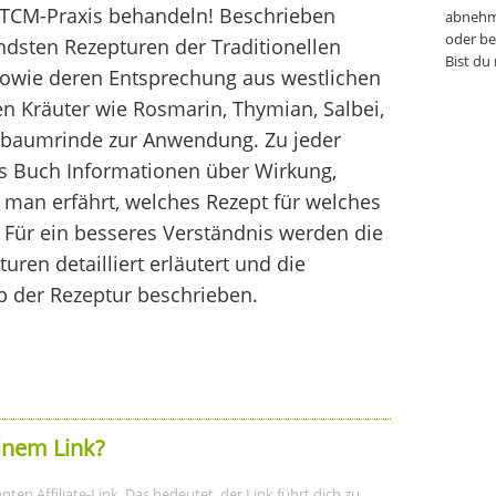
r TCM-Praxis behandeln! Beschrieben
abnehm
oder be
dsten Rezepturen der Traditionellen
Bist du
sowie deren Entsprechung aus westlichen
 Kräuter wie Rosmarin, Thymian, Salbei,
ulbaumrinde zur Anwendung. Zu jeder
s Buch Informationen über Wirkung,
 man erfährt, welches Rezept für welches
. Für ein besseres Verständnis werden die
uren detailliert erläutert und die
b der Rezeptur beschrieben.
inem Link?
ten Affiliate-Link. Das bedeutet, der Link führt dich zu