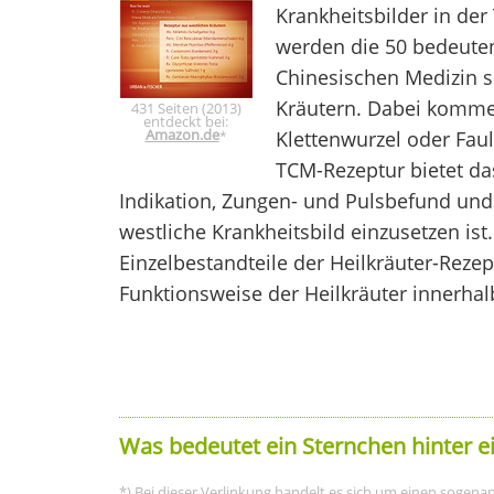
Krankheitsbilder in de
werden die 50 bedeuten
Chinesischen Medizin 
Kräutern. Dabei kommen
431 Seiten (2013)
entdeckt bei:
Amazon.de
Klettenwurzel oder Fa
*
TCM-Rezeptur bietet da
Indikation, Zungen- und Pulsbefund und
westliche Krankheitsbild einzusetzen ist
Einzelbestandteile der Heilkräuter-Rezept
Funktionsweise der Heilkräuter innerhal
Was bedeutet ein Sternchen hinter e
*) Bei dieser Verlinkung handelt es sich um einen sogenann