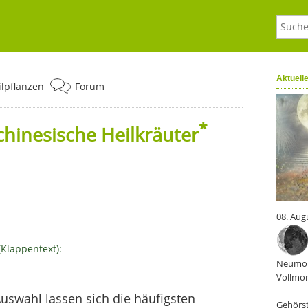
Aktuell
ilpflanzen
Forum
*
chinesische Heilkräuter
08. Aug
(Klappentext):
Neumon
Vollmon
Auswahl lassen sich die häufigsten
Gehörst