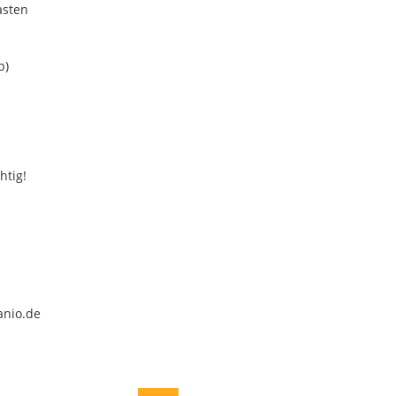
asten
b)
htig!
anio.de