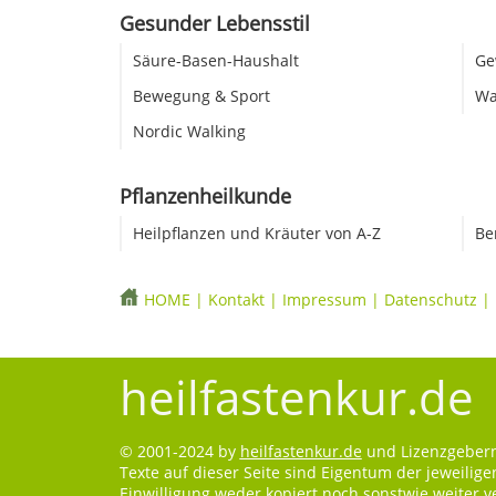
Gesunder Lebensstil
Säure-Basen-Haushalt
Ge
Bewegung & Sport
Wa
Nordic Walking
Pflanzenheilkunde
Heilpflanzen und Kräuter von A-Z
Be
HOME
|
Kontakt
|
Impressum
|
Datenschutz
|
heilfastenkur.de
© 2001-2024 by
heilfastenkur.de
und Lizenzgebern.
Texte auf dieser Seite sind Eigentum der jeweilig
Einwilligung weder kopiert noch sonstwie weiter 