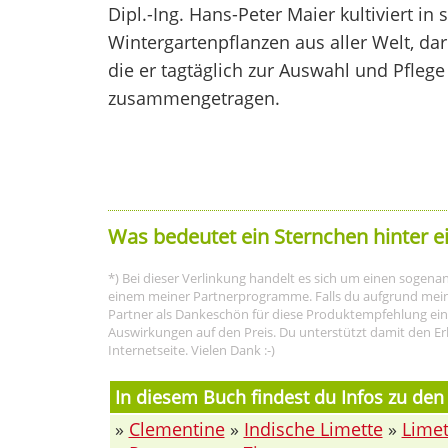
Dipl.-Ing. Hans-Peter Maier kultiviert i
Wintergartenpflanzen aus aller Welt, dar
die er tagtäglich zur Auswahl und Pfleg
zusammengetragen.
Was bedeutet ein Sternchen hinter e
*) Bei dieser Verlinkung handelt es sich um einen sogenann
einem meiner Partnerprogramme. Falls du aufgrund meine
Partner als Dankeschön für diese Produktempfehlung eine P
Auswirkungen auf den Preis. Du unterstützt damit den Er
Internetseite. Vielen Dank :-)
In diesem Buch findest du Infos zu den
»
Clementine
»
Indische Limette
»
Limet