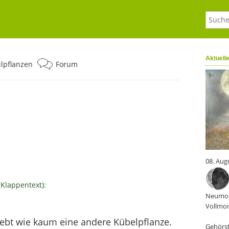
Aktuell
ilpflanzen
Forum
08. Aug
(Klappentext):
Neumon
Vollmon
iebt wie kaum eine andere Kübelpflanze.
Gehörst