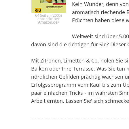
Kein Wunder, denn von 
aromatisch riechende Bl
64 Seiten (2005)
entdeckt bei:
Früchten haben diese we
Amazon.de
*
Weltweit sind über 5.0
davon sind die richtigen für Sie? Dieser
Mit Zitronen, Limetten & Co. holen Sie si
Balkon oder Ihre Terrasse. Was Sie tun
nördlichen Gefilden prächtig wachsen un
Erfolgssprogramm vom Kauf bis zum Üb
paar einfachen Tricks - im wahrsten Sinn
Arbeit ernten. Lassen Sie' sich schmecke