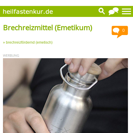
Brechreizmittel (Emetikum)
0
» brechreizfördernd (emetisch)