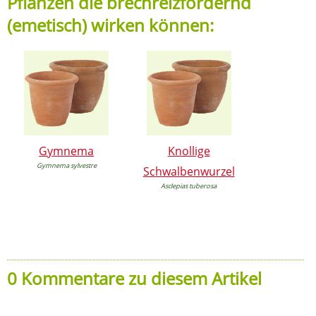
Pflanzen die brechreizfördernd
(emetisch) wirken können:
Gymnema
Knollige
Gymnema sylvestre
Schwalbenwurzel
Asclepias tuberosa
0 Kommentare zu diesem Artikel