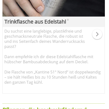
*
Trinkflasche aus Edelstahl
Du suchst eine langlebige, plastikfreie und
geschmacksneutrale Flasche, die robust ist
und ins Seitenfach deines Wanderrucksacks
passt?
Dann empfehle ich dir diese Edelstahlflasche mit
hübscher Bambusabdeckung auf dem Deckel.
Die Flasche von „Kantine 51° Nord“ ist doppelwandig
– sie hält Heißes bis zu 10 Stunden heiß und Kaltes
den ganzen Tag kühl.