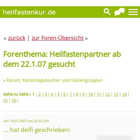
«
zurück
|
zur Foren-Übersicht
»
Forenthema: Heilfastenpartner ab
dem 22.1.07 gesucht
»
Forum: Fastentagebücher und Fastengruppen
Gehe zu Seite:
(
1
|
2
|
3
|
4
|
5
|
6
|
7
|
8
|
9
|
10
|
11
|
12
|
13
|
14
|
15
|
16
)
am 14.01.2007 um 22:32 Uhr
... hat delfi geschrieben: