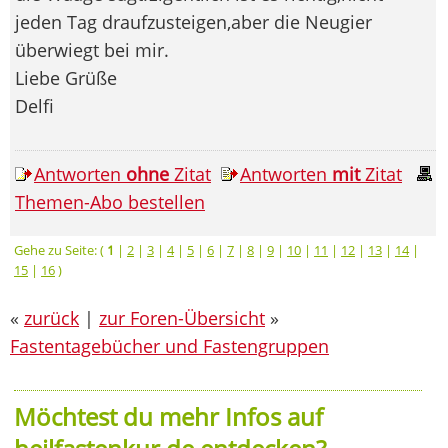
jeden Tag draufzusteigen,aber die Neugier
überwiegt bei mir.
Liebe Grüße
Delfi
Antworten
ohne
Zitat
Antworten
mit
Zitat
Themen-Abo bestellen
Gehe zu Seite: (
1
|
2
|
3
|
4
|
5
|
6
|
7
|
8
|
9
|
10
|
11
|
12
|
13
|
14
|
15
|
16
)
«
zurück
|
zur Foren-Übersicht
»
Fastentagebücher und Fastengruppen
Möchtest du mehr Infos auf