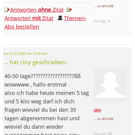
... ist OFFLINE
Antworten
ohne
Zitat
Antworten
mit
Zitat
Themen-
Beiträge:
6
Abo bestellen
am 21.01.2007 um 15:50 Uhr
... hat ciny geschrieben:
40-50 tage??????????????????ßß
wowwww , hallo erstmal
also ich habe heute meinen 5 tag
und 5 kilo weg darf ich dich
fragen wieviel du bei den 39
ciny
tagen abgenommen hast und
... ist OFFLINE
wieviel du dann wieder
zugenommen hast gruss ciny
Beiträge:
20