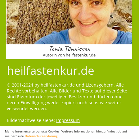
Tonia Tünnissen
Autorin von heilfastenkur.de
heilfastenkur.de
© 2001-2024 by
heilfastenkur.de
und Lizenzgebern. Alle
Rechte vorbehalten. Alle Bilder und Texte auf dieser Seite
sind Eigentum der jeweiligen Besitzer und dürfen ohne
deren Einwilligung weder kopiert noch sonstwie weiter
verwendet werden.
Bildernachweise siehe:
Impressum
Meine Internetseite benutzt Cookies. Weitere Informationen hierzu findest du auf
meiner Seite
Datenschutzerklärung