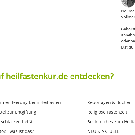
Neumon
Vollmon
Gehörst
abnehm
oder be
Bist du
f heilfastenkur.de entdecken?
rmentleerung beim Heilfasten
Reportagen & Bücher
ttel zur Entgiftung
Religiöse Fastenzeit
tschlacken heißt ...
Besinnliches zum Heilf
tox - was ist das?
NEU & AKTUELL