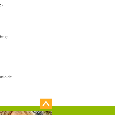
b)
htig!
anio.de