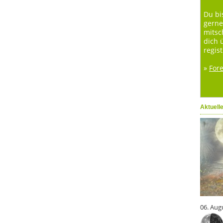
Du bi
gerne
mitsc
dich 
regist
»
For
Aktuell
06. Aug