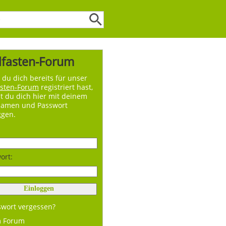
lfasten-Forum
du dich bereits für unser
asten-Forum
registriert hast,
t du dich hier mit deinem
namen und Passwort
ggen.
ort:
swort vergessen?
m Forum