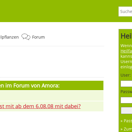
Hei
ilpflanzen
Forum
Wenn 
Heilf
kanns
User
einlo
User:
men im Forum von Amora:
Passw
ist mit ab dem 6.08.08 mit dabei?
» Pas
» Zu