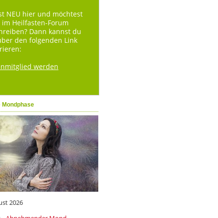
st NEU hier und möchtest
 im Heilfasten-Forum
hreiben? Dann kannst du
über den folgenden Link
rieren:
enmitglied werden
e Mondphase
ust 2026