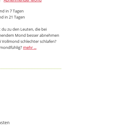
Abnehmender Mond
d in 7 Tagen
d in 21 Tagen
 du zu den Leuten, die bei
endem Mond besser abnehmen
i Vollmond schlechter schlafen?
 mondfühlig?
mehr ...
asten