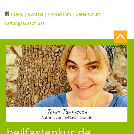
HOME
|
Kontakt
|
Impressum
|
Datenschutz
|
Haftungsausschluss
Tonia Tünnissen
Autorin von heilfastenkur.de
heilfastenkur.de