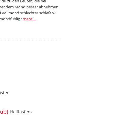
 du zu den Leuten, die bei
endem Mond besser abnehmen
i Vollmond schlechter schlafen?
 mondfühlig?
mehr ...
asten
Heilfasten-