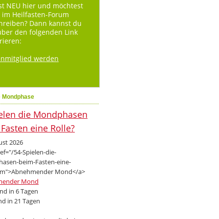
st NEU hier und möchtest
 im Heilfasten-Forum
hreiben? Dann kannst du
über den folgenden Link
rieren:
enmitglied werden
e Mondphase
ust 2026
mender Mond
d in 6 Tagen
d in 21 Tagen