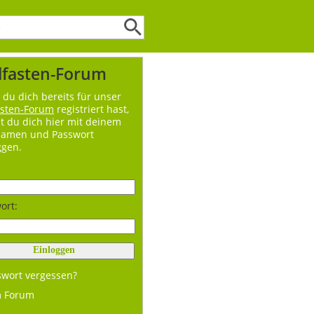
lfasten-Forum
du dich bereits für unser
asten-Forum
registriert hast,
t du dich hier mit deinem
namen und Passwort
ggen.
ort:
swort vergessen?
m Forum