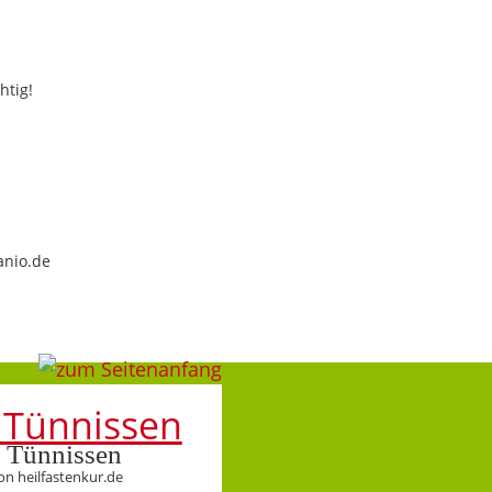
htig!
anio.de
 Tünnissen
on heilfastenkur.de