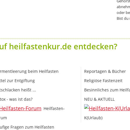
Gehörst
abnehm
oder be
Bist du
uf heilfastenkur.de entdecken?
rmentleerung beim Heilfasten
Reportagen & Bücher
ttel zur Entgiftung
Religiöse Fastenzeit
tschlacken heißt ...
Besinnliches zum Heilf
tox - was ist das?
NEU & AKTUELL
Heilfasten-
rum
K(Urlaub)
ufige Fragen zum Heilfasten