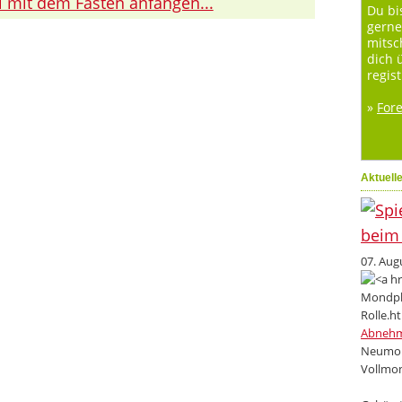
i mit dem Fasten anfangen...
Du bi
gerne
mitsc
dich 
regist
»
For
Aktuell
07. Aug
Abneh
Neumon
Vollmon