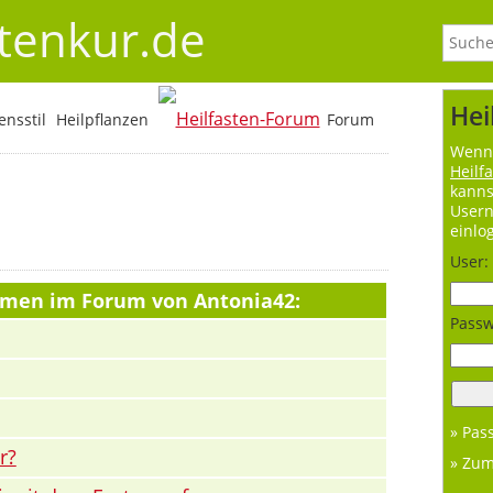
stenkur.de
Hei
nsstil
Heilpflanzen
Forum
Wenn 
Heilf
kanns
User
einlo
User:
hemen im Forum von Antonia42:
Passw
» Pas
r?
» Zu