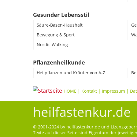
Gesunder Lebensstil
Säure-Basen-Haushalt
Ge
Bewegung & Sport
Wa
Nordic Walking
Pflanzenheilkunde
Heilpflanzen und Kräuter von A-Z
Be
HOME
|
Kontakt
|
Impressum
|
Dat
heilfastenkur.de
© 2001-2024 by
heilfastenkur.de
und Lizenzgebern.
Texte auf dieser Seite sind Eigentum der jeweilig