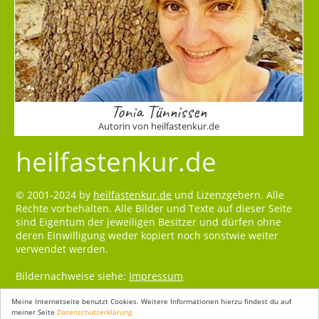
Tonia Tünnissen
Autorin von heilfastenkur.de
heilfastenkur.de
© 2001-2024 by
heilfastenkur.de
und Lizenzgebern. Alle
Rechte vorbehalten. Alle Bilder und Texte auf dieser Seite
sind Eigentum der jeweiligen Besitzer und dürfen ohne
deren Einwilligung weder kopiert noch sonstwie weiter
verwendet werden.
Bildernachweise siehe:
Impressum
Meine Internetseite benutzt Cookies. Weitere Informationen hierzu findest du auf
meiner Seite
Datenschutzerklärung