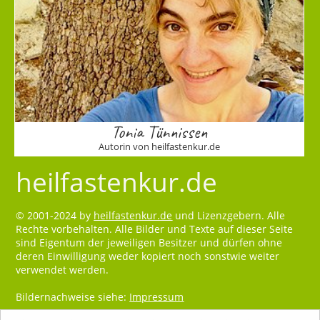
Tonia Tünnissen
Autorin von heilfastenkur.de
heilfastenkur.de
© 2001-2024 by
heilfastenkur.de
und Lizenzgebern. Alle
Rechte vorbehalten. Alle Bilder und Texte auf dieser Seite
sind Eigentum der jeweiligen Besitzer und dürfen ohne
deren Einwilligung weder kopiert noch sonstwie weiter
verwendet werden.
Bildernachweise siehe:
Impressum