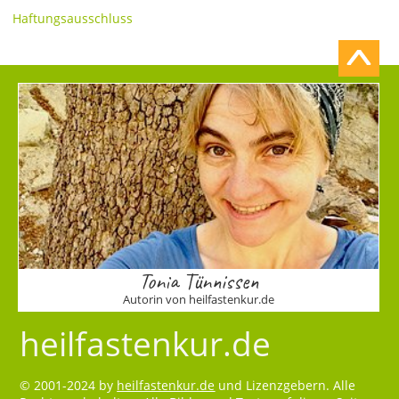
Haftungsausschluss
Tonia Tünnissen
Autorin von heilfastenkur.de
heilfastenkur.de
© 2001-2024 by
heilfastenkur.de
und Lizenzgebern. Alle