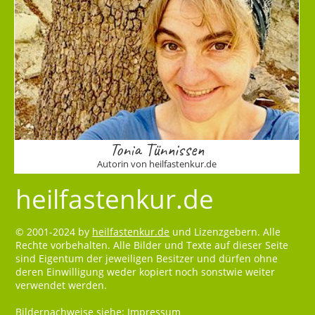
Tonia Tünnissen
Autorin von heilfastenkur.de
heilfastenkur.de
© 2001-2024 by
heilfastenkur.de
und Lizenzgebern. Alle
Rechte vorbehalten. Alle Bilder und Texte auf dieser Seite
sind Eigentum der jeweiligen Besitzer und dürfen ohne
deren Einwilligung weder kopiert noch sonstwie weiter
verwendet werden.
Bildernachweise siehe:
Impressum