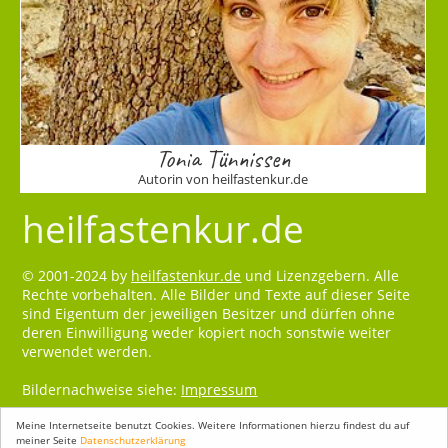
Tonia Tünnissen
Autorin von heilfastenkur.de
heilfastenkur.de
© 2001-2024 by
heilfastenkur.de
und Lizenzgebern. Alle
Rechte vorbehalten. Alle Bilder und Texte auf dieser Seite
sind Eigentum der jeweiligen Besitzer und dürfen ohne
deren Einwilligung weder kopiert noch sonstwie weiter
verwendet werden.
Bildernachweise siehe:
Impressum
Meine Internetseite benutzt Cookies. Weitere Informationen hierzu findest du auf
meiner Seite
Datenschutzerklärung