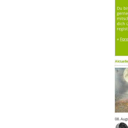
Du bi
gerne
mitsc
dich 
regist
»
For
Aktuell
08. Aug