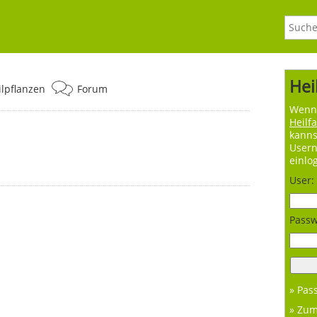
Hei
ilpflanzen
Forum
Wenn 
Heilf
kanns
User
einlo
User:
Passw
» Pas
» Zu