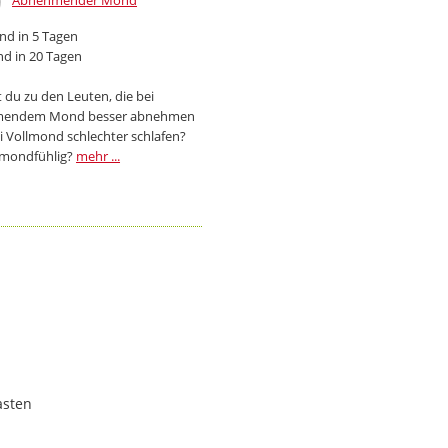
Abnehmender Mond
d in 5 Tagen
d in 20 Tagen
 du zu den Leuten, die bei
endem Mond besser abnehmen
i Vollmond schlechter schlafen?
 mondfühlig?
mehr ...
asten