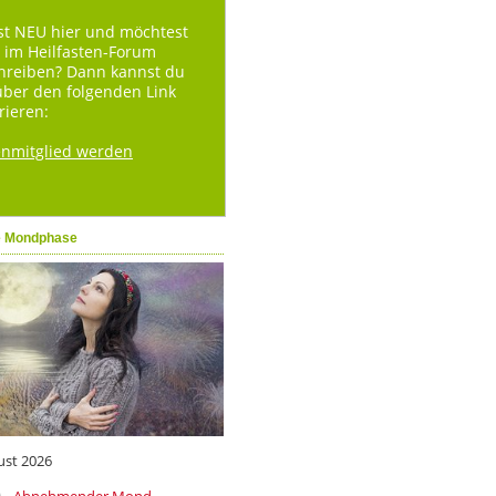
st NEU hier und möchtest
 im Heilfasten-Forum
hreiben? Dann kannst du
über den folgenden Link
rieren:
enmitglied werden
e Mondphase
ust 2026