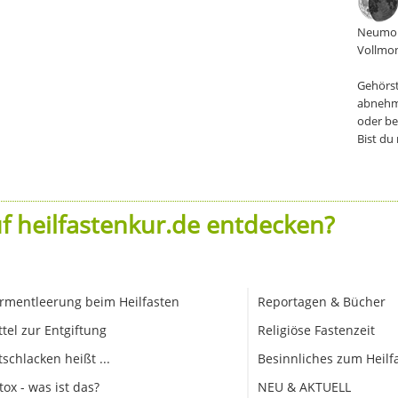
Neumon
Vollmon
Gehörst
abnehm
oder be
Bist du
f heilfastenkur.de entdecken?
rmentleerung beim Heilfasten
Reportagen & Bücher
ttel zur Entgiftung
Religiöse Fastenzeit
tschlacken heißt ...
Besinnliches zum Heilf
tox - was ist das?
NEU & AKTUELL