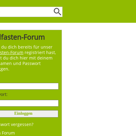
lfasten-Forum
du dich bereits für unser
asten-Forum
registriert hast,
t du dich hier mit deinem
namen und Passwort
ggen.
ort:
swort vergessen?
m Forum