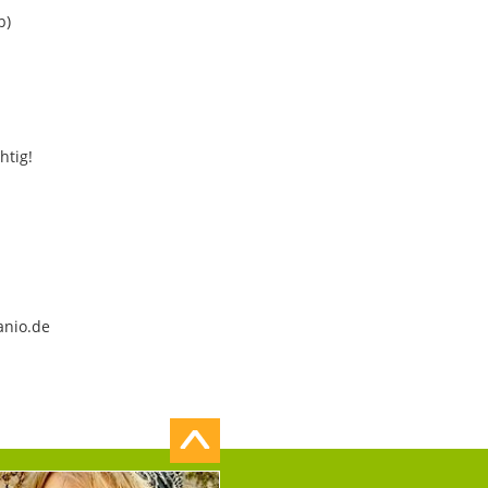
b)
htig!
anio.de