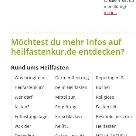
schlafen? Bist du
mondfühlig?
mehr ...
Möchtest du mehr Infos auf
heilfastenkur.de entdecken?
Rund ums Heilfasten
Was bringt eine
Darmentleerung
Reportagen &
Heilfastenkur?
beim Heilfasten
Bücher
Wer darf
Mittel zur
Religiöse
fasten?
Entgiftung
Fastenzeit
Entlastungstage
Entschlacken
Besinnliches zum
VOR der
heißt ...
Heilfasten
Fastenkur
Detox - was ist
NEU & AKTUELL