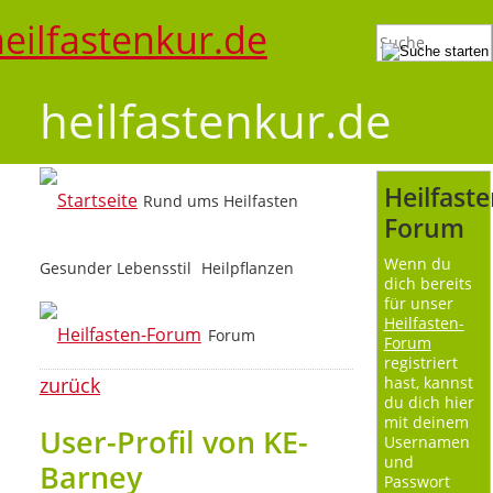
heilfastenkur.de
Heilfaste
Rund ums Heilfasten
Forum
Wenn du
Gesunder Lebensstil
Heilpflanzen
dich bereits
für unser
Heilfasten-
Forum
Forum
registriert
zurück
hast, kannst
du dich hier
mit deinem
User-Profil von KE-
Usernamen
und
Barney
Passwort