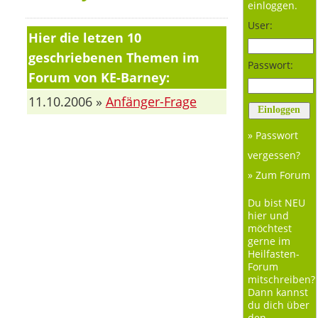
einloggen.
User:
Hier die letzen 10
geschriebenen Themen im
Passwort:
Forum von KE-Barney:
11.10.2006 »
Anfänger-Frage
» Passwort
vergessen?
» Zum Forum
Du bist NEU
hier und
möchtest
gerne im
Heilfasten-
Forum
mitschreiben?
Dann kannst
du dich über
den