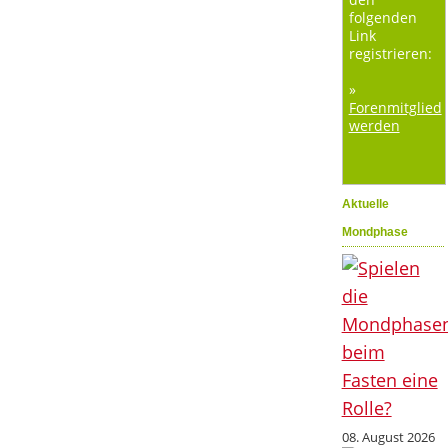
folgenden
Link
registrieren:
»
Forenmitglied
werden
Aktuelle
Mondphase
08. August 2026