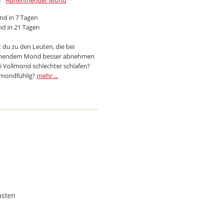
Abnehmender Mond
d in 7 Tagen
d in 21 Tagen
 du zu den Leuten, die bei
endem Mond besser abnehmen
i Vollmond schlechter schlafen?
 mondfühlig?
mehr ...
asten