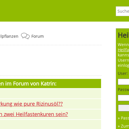
Hei
ilpflanzen
Forum
Wenn 
Heilf
kanns
User
einlo
User:
en im Forum von Katrin:
Passw
rkung wie pure Rizinusöl??
n zwei Heilfastenkuren sein?
» Pas
» Zu