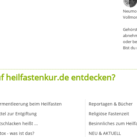
Neumon
Vollmon
Gehörst
abnehm
oder be
Bist du
f heilfastenkur.de entdecken?
rmentleerung beim Heilfasten
Reportagen & Bücher
ttel zur Entgiftung
Religiöse Fastenzeit
tschlacken heißt ...
Besinnliches zum Heilf
tox - was ist das?
NEU & AKTUELL