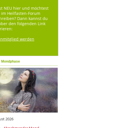
st NEU hier und möchtest
 im Heilfasten-Forum
hreiben? Dann kannst du
über den folgenden Link
rieren:
enmitglied werden
e Mondphase
ust 2026