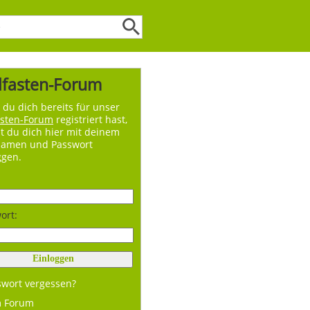
lfasten-Forum
du dich bereits für unser
asten-Forum
registriert hast,
t du dich hier mit deinem
namen und Passwort
ggen.
ort:
swort vergessen?
m Forum