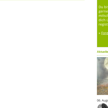
Du bi
gerne
mitsc
dich 
regist
»
For
Aktuell
06. Aug