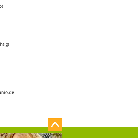
b)
htig!
anio.de