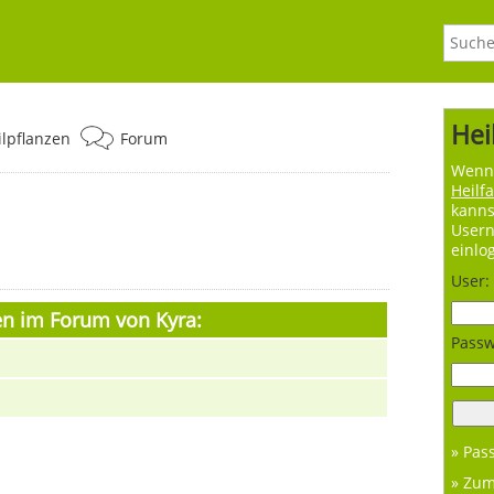
Hei
ilpflanzen
Forum
Wenn 
Heilf
kanns
User
einlo
User:
en im Forum von Kyra:
Passw
» Pas
» Zu