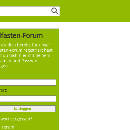
lfasten-Forum
du dich bereits für unser
asten-Forum
registriert hast,
t du dich hier mit deinem
namen und Passwort
ggen.
ort:
swort vergessen?
m Forum