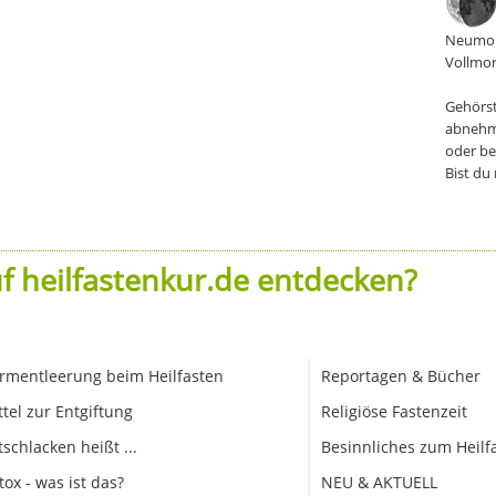
Neumon
Vollmon
Gehörst
abnehm
oder be
Bist du
f heilfastenkur.de entdecken?
rmentleerung beim Heilfasten
Reportagen & Bücher
ttel zur Entgiftung
Religiöse Fastenzeit
tschlacken heißt ...
Besinnliches zum Heilf
tox - was ist das?
NEU & AKTUELL