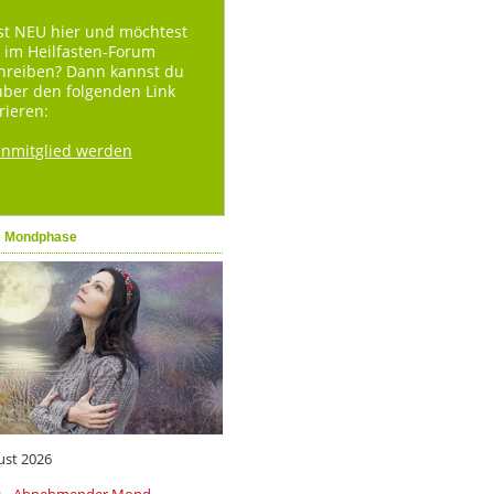
st NEU hier und möchtest
 im Heilfasten-Forum
hreiben? Dann kannst du
über den folgenden Link
rieren:
enmitglied werden
e Mondphase
ust 2026