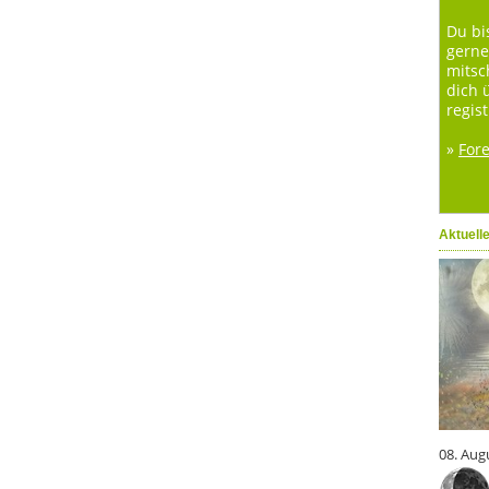
Du bi
gerne
mitsc
dich 
regist
»
For
Aktuell
08. Aug