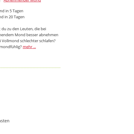
Abnehmender Mond
d in 5 Tagen
d in 20 Tagen
 du zu den Leuten, die bei
endem Mond besser abnehmen
i Vollmond schlechter schlafen?
 mondfühlig?
mehr ...
asten