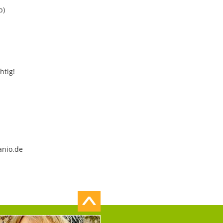
b)
htig!
anio.de