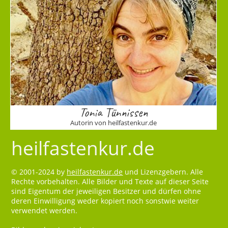
Tonia Tünnissen
Autorin von heilfastenkur.de
heilfastenkur.de
© 2001-2024 by
heilfastenkur.de
und Lizenzgebern. Alle
Rechte vorbehalten. Alle Bilder und Texte auf dieser Seite
sind Eigentum der jeweiligen Besitzer und dürfen ohne
deren Einwilligung weder kopiert noch sonstwie weiter
verwendet werden.