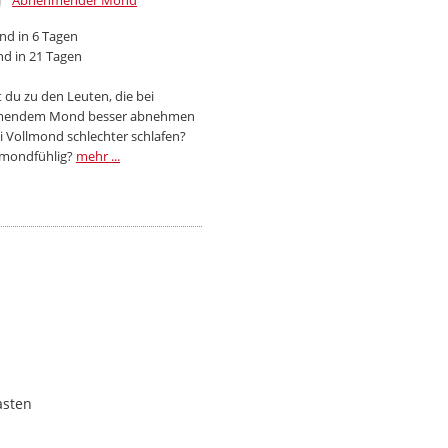
Abnehmender Mond
d in 6 Tagen
d in 21 Tagen
 du zu den Leuten, die bei
endem Mond besser abnehmen
i Vollmond schlechter schlafen?
 mondfühlig?
mehr ...
asten