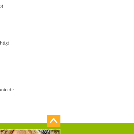
b)
htig!
anio.de