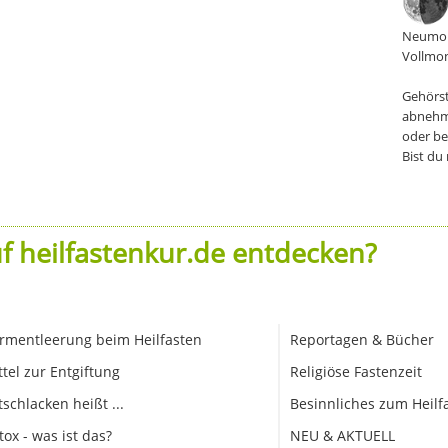
Neumon
Vollmon
Gehörst
abnehm
oder be
Bist du
f heilfastenkur.de entdecken?
rmentleerung beim Heilfasten
Reportagen & Bücher
ttel zur Entgiftung
Religiöse Fastenzeit
tschlacken heißt ...
Besinnliches zum Heilf
tox - was ist das?
NEU & AKTUELL