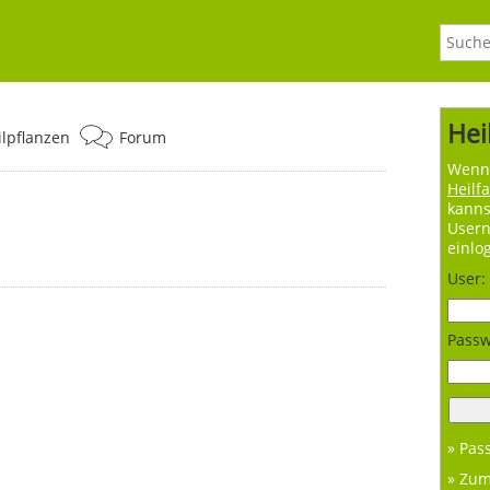
Hei
ilpflanzen
Forum
Wenn 
Heilf
kanns
User
einlo
User:
Passw
» Pas
» Zu