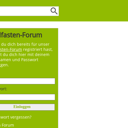
lfasten-Forum
du dich bereits für unser
asten-Forum
registriert hast,
t du dich hier mit deinem
namen und Passwort
ggen.
ort:
swort vergessen?
m Forum