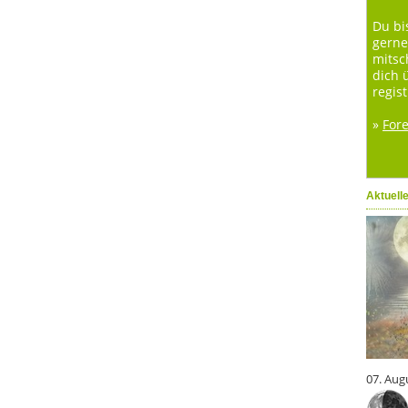
Du bi
gerne
mitsc
dich 
regist
»
For
Aktuell
07. Aug